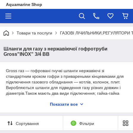
Aquamarine Shop
Товари та послуги
ГАЗОВІ ЛІЧИЛЬНИКИ,РЕГУЛЯТОРИ 
Шланги для газу з нержавіючої гофротруби
Gross"INOX" 3/4 ВВ
Gross газ ― гофровані гнучкі шланги нержавіючі зі
стандартним кроком гофри з привареными кінцевиками для
підключення газового обладнання ― котлів, колонок, плит.
Виробляються шланги для підведення газу різних довжин і
діаметрів.Також мають два види підключення; гайка-гайка
або гайка-штуцер.
Показати все
Придбати газові гофровані шланги Gross можна в нашому
інтернет магазині Aquamarine Shop.
Сортування
0
Фільтри