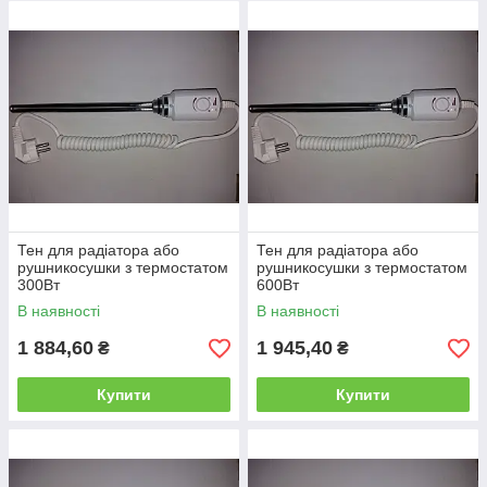
собою оксид магнію. Він характеризується хорошими
ізоляційними властивостями, але, в той же час, виділяється
своїм досить високим параметром теплопровідності.
Тен для радіатора або
Тен для радіатора або
рушникосушки з термостатом
рушникосушки з термостатом
300Вт
600Вт
В наявності
В наявності
1 884,60
1 945,40
₴
₴
Купити
Купити