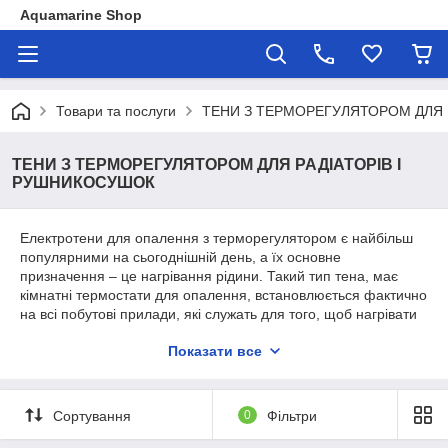
Aquamarine Shop
Товари та послуги
ТЕНИ З ТЕРМОРЕГУЛЯТОРОМ ДЛЯ 
ТЕНИ З ТЕРМОРЕГУЛЯТОРОМ ДЛЯ РАДІАТОРІВ І
РУШНИКОСУШОК
Електротени для опалення з терморегулятором є найбільш
популярними на сьогоднішній день, а їх основне
призначення – це нагрівання рідини. Такий тип тена, має
кімнатні термостати для опалення, встановлюється фактично
на всі побутові прилади, які служать для того, щоб нагрівати
воду. Максимальна температура тепла, яке виділяють
Показати все
електричні терморегулятори для опалення, становить +80
градусів. Виготовляється тен з терморегулятором для
опалення з дроту нікель-хромового типу. Дріт, що
знаходиться всередині трубки пристрою, що використовує
Сортування
0
Фільтри
електричний термостат для опалення, заливається
спеціальним порошком стисненого типу. Порошок являє