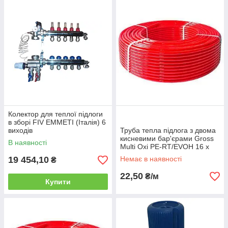
Колектор для теплої підлоги
в зборі FIV EMMETI (Італія) 6
виходів
Труба тепла підлога з двома
кисневими бар'єрами Gross
В наявності
Multi Oxi PE-RT/EVOH 16 х
2.0 (Чехія)
19 454,10
Немає в наявності
₴
22,50
₴/м
Купити