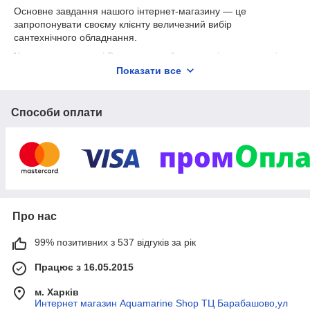
Основне завдання нашого інтернет-магазину — це
запропонувати своєму клієнту величезний вибір
сантехнічного обладнання.
У нас в асортименті Ви можете побачити такі групи товарів,
як-от:
Показати все
- неодимові магніти
- шланги для води й газу
Способи оплати
- все для опалення
- все для водопроводу
- колектора для теплої підлоги
- циркуляційні насоси
- лічильники для газу та води
Про нас
- металопластикові труби
- фітинги
99% позитивних з 537 відгуків за рік
- все для крапельного поливання
Працює з 16.05.2015
- радіатори
м. Харків
- групи безпеки котла
Интернет магазин Aquamarine Shop ТЦ Барабашово,ул