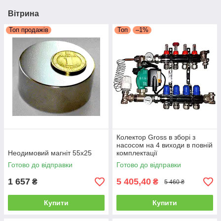
Вітрина
Топ продажів
Топ
–1%
Колектор Gross в зборі з
насосом на 4 виходи в повній
Неодимовий магніт 55х25
комплектації
Готово до відправки
Готово до відправки
1 657
5 405,40
₴
₴
5 460 ₴
Купити
Купити