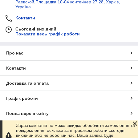
- смесители
Раевской,Площадка 10-04 контейнер 27,28, Харків,
Україна
- сигналізатори газу
- електромагнітні клапани
Контакти
-парники
Сьогодні вихідний
Показати весь графік роботи
автоклави
побутові електроприлади
та ін.
Про нас
Ми пропонуємо до Вашої уваги тільки якісну продукцію,
відомих і добре зарекомендованих себе виробників
Контакти
у нашому інтернет-магазині Ви зможете придбати товар у
будь-якій кількості на всі території України.
Доставка та оплата
Доставка здійснюється будь-яким зручним для Вас способом.
Пишіть, зателефонуйте — завжди раді співпрацювати з Вами
Графік роботи
Повна версія сайту
Зараз компанія не може швидко обробляти замовлення та
Сайт створено на маркетплейсі
Prom.ua
повідомлення, оскільки за її графіком роботи сьогодні
вихідний або не робочий час. Ваша заявка буде