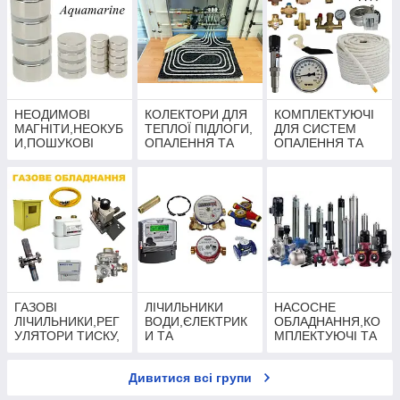
НЕОДИМОВІ
КОЛЕКТОРИ ДЛЯ
КОМПЛЕКТУЮЧІ
МАГНІТИ,НЕОКУБ
ТЕПЛОЇ ПІДЛОГИ,
ДЛЯ СИСТЕМ
И,ПОШУКОВІ
ОПАЛЕННЯ ТА
ОПАЛЕННЯ ТА
МАГНІТИ
КОМПЛЕКТУЮЧІ
ТВЕРДОПАЛИВНИ
РЕДМАГ,НЕПРА,Т
ДО НИХ
Х
РИТОН
КОТЛІВ(АВТОМАТ
ИКА,ВЕНТИЛЯТО
РИ,РЕГУЛЯТОРИ)
ГАЗОВІ
ЛІЧИЛЬНИКИ
НАСОСНЕ
ЛІЧИЛЬНИКИ,РЕГ
ВОДИ,ЄЛЕКТРИК
ОБЛАДНАННЯ,КО
УЛЯТОРИ ТИСКУ,
И ТА
МПЛЕКТУЮЧІ ТА
ПРИЛАДИ І
КОМПЛЕКТУЮЧІ
ЗАПЧАСТИНИ
ОБЛАДНАННЯ
ДО НИХ
Дивитися всі групи