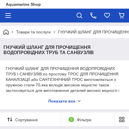
Aquamarine Shop
Товари та послуги
ГНУЧКИЙ ШЛАНГ ДЛЯ ПРОЧИЩЕННЯ
ГНУЧКИЙ ШЛАНГ ДЛЯ ПРОЧИЩЕННЯ
ВОДОПРОВІДНИХ ТРУБ ТА САНВУЗЛІВ
ГНУЧКИЙ ШЛАНГ ДЛЯ ПРОЧИЩЕННЯ ВОДОПРОВІДНИХ
ТРУБ І САНВУЗЛІВ по простому ТРОС ДЛЯ ПРОЧИЩЕННЯ
КАНАЛІЗАЦІЇ або САНТЕХНІЧНИЙ ТРОС виготовляється з
пружною стали 70,яка володіє високою міцністю також
застосовується для виготовлення деталей високої міцності і
зносостійкості,завдяки таким якостям матеріалу,вироби
Показати все
витримують великі навантаження.
Сантехнический трос применяется как правило в быту,но
сферы его применения довольно обширные.Основное
Сортування
0
Фільтри
применение-это прочистка различных видов труб
водопровода,отопления,канализации и.т.д от