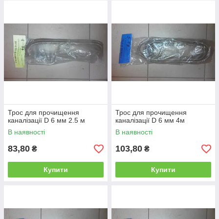
загрязнения.Сантехнический трос отлично справится с
удалением старых засоров и крупных отложений жиров в
трубах.Изготавливается трос разной длины от 3метров до
30метров,также имеет разную толщину(диаметр)
8мм,10мм,12мм,но производство этим не ограничевается и
под заказ потребителя можно приобрести трос до 100метров
в длину.Вы всегда можете приобрести сантехнический трос в
нашем интернет магазине Aquamarine-shop за вигідними для
Вас цінами.
Трос для прочищення
Трос для прочищення
каналізації D 6 мм 2.5 м
каналізації D 6 мм 4м
В наявності
В наявності
83,80
103,80
₴
₴
Купити
Купити