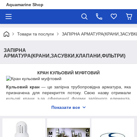
Aquamarine Shop
Товари та послуги
ЗАПІРНА АРМАТУРА(КРАНИ,ЗАСУВК
ЗАПІРНА
АРМАТУРА(КРАНИ,ЗАСУВКИ,КЛАПАНИ,ФІЛЬТРИ)
КРАН КУЛЬОВИЙ МУФТОВИЙ
Кульовий кран
— це запірна трубопровідна арматура, яка
призначена для перекриття потоку. Свою назву отримали
кульові крани з-за сферичної форми запірного елемента,
через центр якого виконано отвір для проходу робочої
Показати все
середовища. У відкритому положенні вісь отвору збігається з
віссю трубопроводу, а поворотом кулі на 90° навколо осі,
перпендикулярної до осі трубопроводу — кран закривається.
Робочі середовища