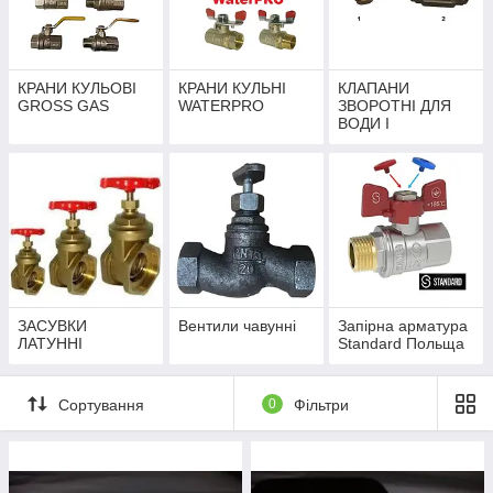
частковому відкритті затвора, так як абразивний знос кулі
може призвести до втрати герметичності перекриття потоку.
Переваги
КРАНИ КУЛЬОВІ
КРАНИ КУЛЬНІ
КЛАПАНИ
Низька ціна
GROSS GAS
WATERPRO
ЗВОРОТНІ ДЛЯ
ВОДИ І
Невисока маса
ОПАЛЕННЯ
Невеликі габарити
Тривалий робочий ресурс
Надійна і універсальна конструкція
Не вимагають технічного обслуговування
Низький гідравлічний опір
Відсутність застійних зон в проточній частині
ЗАСУВКИ
Вентили чавунні
Запірна арматура
Можливість полнопроходного виконання
ЛАТУННІ
Standard Польща
Допускається установка в будь-якому положенні
Герметичність перекриття потоку
Сортування
0
Фільтри
Можливість швидкого перекриття
Подача робочої середовища в будь-якому напрямку