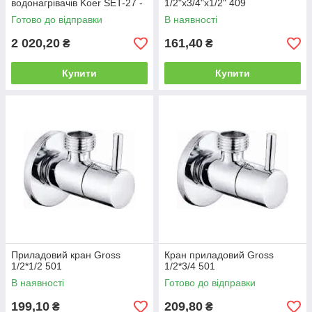
водонагрівачів Koer SET-27 -
1/2"х3/4"х1/2" 409
1/2" комплект
Готово до відправки
В наявності
2 020,20
161,40
₴
₴
Купити
Купити
Приладовий кран Gross
Кран приладовий Gross
1/2*1/2 501
1/2*3/4 501
В наявності
Готово до відправки
199,10
209,80
₴
₴