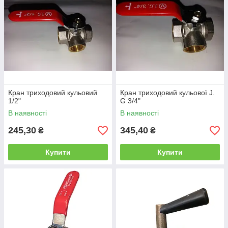
Недоліки
Для закриття необхідні високі крутні моменти, що
тягне за собою необхідність застосування довгих
важелів, при ручному управлінні, а при автоматичному
- дорогих електричних приводів.
Різке відкриття крана може призвести до
гідравлічного удару, неприпустимого для деяких
систем.
Кран триходовий кульовий
Кран триходовий кульової J.
У теплових мережах нормативно заборонено
1/2"
G 3/4"
використовувати муфтову запірну арматуру при
В наявності
В наявності
температурах робочого середовища вище 115°С, тиску
вище 1,6 МПа і умовному діаметрі трубопроводу
245,30
345,40
₴
₴
більше 100мм.
Купити
Купити