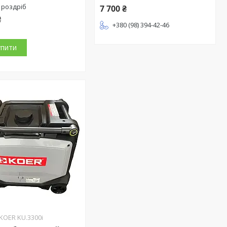
 роздріб
7 700 ₴
₴
+380 (98) 394-42-46
упити
KOER KU.3300i