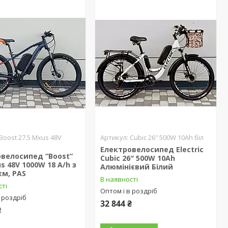
Boost 27.5 Mxus 48V
Cubic 26″ 500W 10Ah біл
Електровелосипед Electric
велосипед “Boost”
Cubic 26″ 500W 10Ah
us 48V 1000W 18 A/h з
Алюмінієвий Білий
єм, PAS
В наявності
сті
Оптом і в роздріб
 роздріб
32 844 ₴
₴