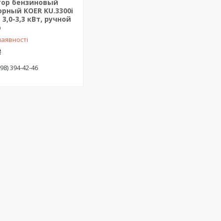
тор бензиновый
рный KOER KU.3300i
 3,0-3,3 кВт, ручной
р
наявності
₴
(98) 394-42-46