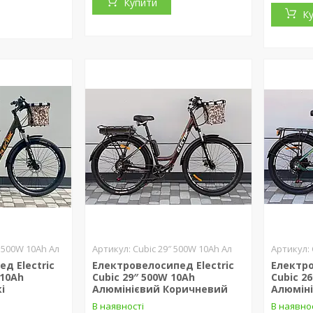
Купити
К
″ 500W 10Ah Ал
Cubic 29″ 500W 10Ah Ал
д Electric
Електровелосипед Electric
Електро
 10Ah
Cubic 29″ 500W 10Ah
Cubic 2
і
Алюмінієвий Коричневий
Алюмін
В наявності
В наявно