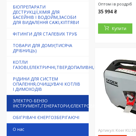
Оптом і в роздріб
БІОПРЕПАРАТИ
35 994 ₴
ДЕСТРУКЦІЇ,ХІМІЯ ДЛЯ
БАСЕЙНІВ І ВОДОЙМ,ЗАСОБИ
ДЛЯ ВИДАЛЕННЯ САЖІ,КІПТЯВИ
Купити
ФІТИНГИ ДЛЯ СТАЛЕВИХ ТРУБ
ТОВАРИ ДЛЯ ДОМУ(ТИСЯЧА
ДРІБНИЦЬ)
КОТЛИ
ГАЗОВІ,ЕЛЕКТРИЧНІ,ТВЕРДОПАЛИВНІ,БУРЖУЙКИ
РІДИНИ ДЛЯ СИСТЕМ
ОПАЛЕННЯ,ОЧИЩУВАЧІ КОТЛІВ
І ДИМОХОДІВ
ЭЛЕКТРО-БЕНЗО
ІНСТРУМЕНТ,ГЕНЕРАТОРИ,ЄЛЕКТРОВЕЛОСИПЕДИ
ОБІГРІВАЧІ ЄНЕРГОЗБЕРІГАЮЧІ
О нас
Koer KU.20