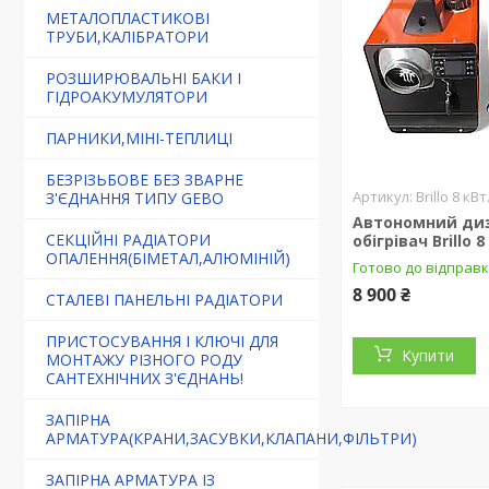
МЕТАЛОПЛАСТИКОВІ
ТРУБИ,КАЛІБРАТОРИ
РОЗШИРЮВАЛЬНІ БАКИ І
ГІДРОАКУМУЛЯТОРИ
ПАРНИКИ,МІНІ-ТЕПЛИЦІ
БЕЗРІЗЬБОВЕ БЕЗ ЗВАРНЕ
Brillo 8 кВт
З'ЄДНАННЯ ТИПУ GEBO
Автономний ди
СЕКЦІЙНІ РАДІАТОРИ
обігрівач Brillo 8
ОПАЛЕННЯ(БІМЕТАЛ,АЛЮМІНІЙ)
Готово до відправ
8 900 ₴
СТАЛЕВІ ПАНЕЛЬНІ РАДІАТОРИ
ПРИСТОСУВАННЯ І КЛЮЧІ ДЛЯ
Купити
МОНТАЖУ РІЗНОГО РОДУ
САНТЕХНІЧНИХ З'ЄДНАНЬ!
ЗАПІРНА
АРМАТУРА(КРАНИ,ЗАСУВКИ,КЛАПАНИ,ФІЛЬТРИ)
ЗАПІРНА АРМАТУРА ІЗ