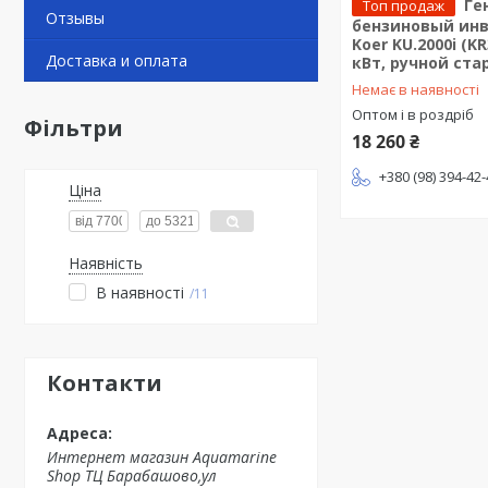
Ге
Топ продаж
Отзывы
бензиновый ин
Koer KU.2000i (KR
Доставка и оплата
кВт, ручной ста
Немає в наявності
Оптом і в роздріб
Фільтри
18 260 ₴
+380 (98) 394-42
Ціна
Наявність
В наявності
11
Контакти
Интернет магазин Aquamarine
Shop ТЦ Барабашово,ул