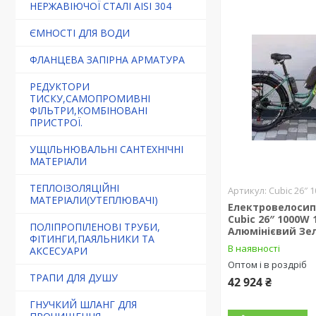
НЕРЖАВІЮЧОЇ СТАЛІ AISI 304
ЄМНОСТІ ДЛЯ ВОДИ
ФЛАНЦЕВА ЗАПІРНА АРМАТУРА
РЕДУКТОРИ
ТИСКУ,САМОПРОМИВНІ
ФІЛЬТРИ,КОМБІНОВАНІ
ПРИСТРОЇ.
УЩІЛЬНЮВАЛЬНІ САНТЕХНІЧНІ
МАТЕРІАЛИ
ТЕПЛОІЗОЛЯЦІЙНІ
Cubic 26″ 
МАТЕРІАЛИ(УТЕПЛЮВАЧІ)
Електровелосипе
Cubic 26″ 1000W 
ПОЛІПРОПІЛЕНОВІ ТРУБИ,
Алюмінієвий Зе
ФІТИНГИ,ПАЯЛЬНИКИ ТА
В наявності
АКСЕСУАРИ
Оптом і в роздріб
ТРАПИ ДЛЯ ДУШУ
42 924 ₴
ГНУЧКИЙ ШЛАНГ ДЛЯ