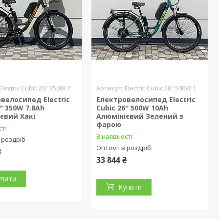
Electric Cubic 26″ 350W 7
Electric Cubic 26″ 500W 1
велосипед Electric
Електровелосипед Electric
6″ 350W 7.8Ah
Cubic 26″ 500W 10Ah
євий Хакі
Алюмінієвий Зелений з
фарою
сті
В наявності
 роздріб
Оптом і в роздріб
₴
33 844 ₴
упити
Купити