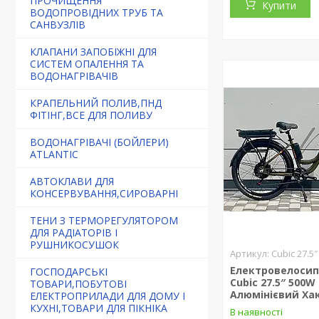
ПРОЧИЩЕННЯ
Купити
ВОДОПРОВІДНИХ ТРУБ ТА
САНВУЗЛІВ
КЛАПАНИ ЗАПОБІЖНІ ДЛЯ
СИСТЕМ ОПАЛЕННЯ ТА
ВОДОНАГРІВАЧІВ
КРАПЕЛЬНИЙ ПОЛИВ,ПНД
ФІТІНГ,ВСЕ ДЛЯ ПОЛИВУ
ВОДОНАГРІВАЧІ (БОЙЛЕРИ)
ATLANTIC
АВТОКЛАВИ ДЛЯ
КОНСЕРВУВАННЯ,СИРОВАРНІ
ТЕНИ З ТЕРМОРЕГУЛЯТОРОМ
ДЛЯ РАДІАТОРІВ І
РУШНИКОСУШОК
Cubic 27.5
Електровелосипе
ГОСПОДАРСЬКІ
Cubic 27.5″ 500W
ТОВАРИ,ПОБУТОВІ
Алюмінієвий Хак
ЕЛЕКТРОПРИЛАДИ ДЛЯ ДОМУ І
КУХНІ,ТОВАРИ ДЛЯ ПІКНІКА
В наявності