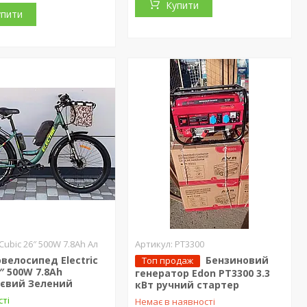
Купити
упити
Cubic 26″ 500W 7.8Ah Ал
PT3300
велосипед Electric
Бензиновий
Топ продаж
6″ 500W 7.8Ah
генератор Edon PT3300 3.3
ієвий Зелений
кВт ручний стартер
сті
Немає в наявності