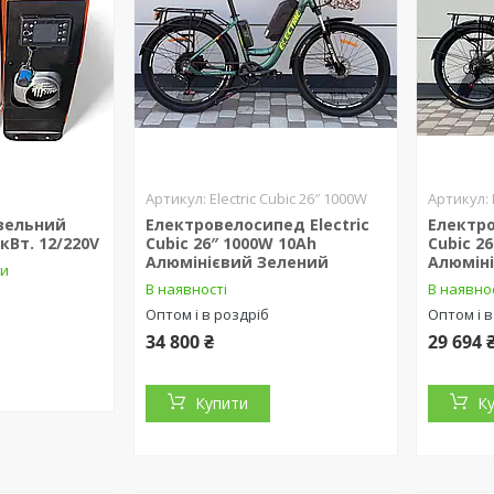
.
Electric Cubic 26″ 1000W
зельний
Електровелосипед Electric
Електро
 кВт. 12/220V
Cubic 26″ 1000W 10Ah
Cubic 2
Алюмінієвий Зелений
Алюміні
ки
В наявності
В наявно
Оптом і в роздріб
Оптом і в
34 800 ₴
29 694 
Купити
К