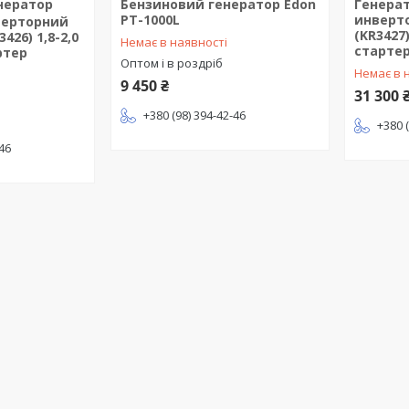
нератор
Бeнзинoвий гeнepaтop Edon
Генера
PT-1000L
инверто
верторний
(KR3427)
3426) 1,8-2,0
Немає в наявності
старте
ртер
Оптом і в роздріб
Немає в 
9 450 ₴
31 300 
+380 (98) 394-42-46
+380 
-46