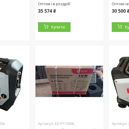
Оптом і в роздріб
Оптом і в
35 574 ₴
30 500 
Купити
К
00i
ED-PT1000L