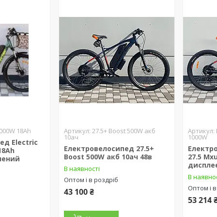
1000W 18Ah
27.5+ Boost 500W акб
10ач
1000W
д Electric
Електровелосипед 27.5+
Електро
18Ah
Boost 500W акб 10ач 48в
27.5 Mx
лений
диспле
В наявності
В наявно
Оптом і в роздріб
Оптом і в
43 100 ₴
53 214 