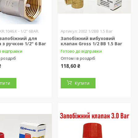
KR.1046.К - 1/2” 6BAR.
2002 1/2ВВ 1.5 Bar
 запобіжний для
Запобіжний вибуховий
 з ручкою 1/2" 6 Bar
клапан Gross 1/2 ВВ 1.5 Bar
о відправки
Готово до відправки
 роздріб
Оптом і в роздріб
₴
118,60 ₴
упити
Купити