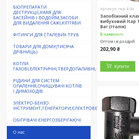
БІОПРЕПАРАТИ
пкв 4.0н
ДЕСТРУКЦІЇ,ХІМІЯ ДЛЯ
Запобіжний кла
БАСЕЙНІВ І ВОДОЙМ,ЗАСОБИ
вибуховий Itap 1
ДЛЯ ВИДАЛЕННЯ САЖІ,КІПТЯВИ
Bar (Італія)
В наявності
ФІТИНГИ ДЛЯ СТАЛЕВИХ ТРУБ
Оптом і в роздріб
ТОВАРИ ДЛЯ ДОМУ(ТИСЯЧА
202,90 ₴
ДРІБНИЦЬ)
КОТЛИ
Купити
ГАЗОВІ,ЕЛЕКТРИЧНІ,ТВЕРДОПАЛИВНІ,БУРЖУЙКИ
РІДИНИ ДЛЯ СИСТЕМ
ОПАЛЕННЯ,ОЧИЩУВАЧІ КОТЛІВ
І ДИМОХОДІВ
ЭЛЕКТРО-БЕНЗО
ІНСТРУМЕНТ,ГЕНЕРАТОРИ,ЄЛЕКТРОВЕЛОСИПЕДИ
ОБІГРІВАЧІ ЄНЕРГОЗБЕРІГАЮЧІ
О нас