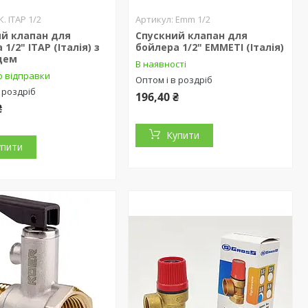
К. ITAP 1/2
Emm 1/2
ий клапан для
Спускний клапан для
1/2" ITAP (Італія) з
бойлера 1/2" EMMETI (Італія)
цем
В наявності
о відправки
Оптом і в роздріб
 роздріб
196,40 ₴
₴
Купити
упити