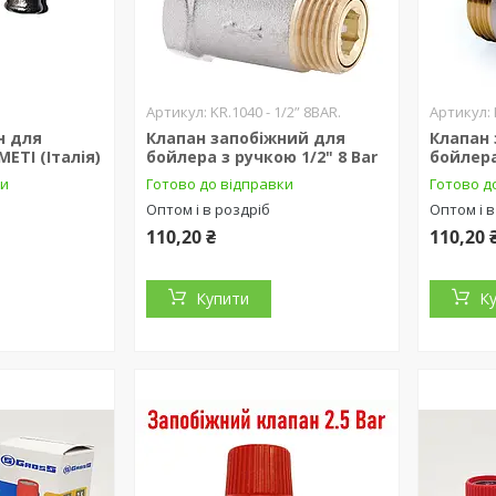
KR.1040 - 1/2” 8BAR.
н для
Клапан запобіжний для
Клапан
ETI (Італія)
бойлера з ручкою 1/2" 8 Bar
бойлера
ки
Готово до відправки
Готово д
Оптом і в роздріб
Оптом і в
110,20 ₴
110,20 
Купити
К