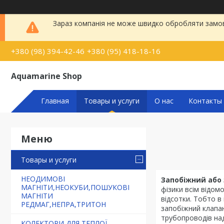
Зараз компанія не може швидко обробляти замовл
+380 (98) 394-42-46
+380 (95) 418-18-16
Aquamarine Shop
Главная
Товары и услуги
О нас
Контакты
Товары и услуги
НЕОДИМОВІ
Запобіжний або
МАГНІТИ,НЕОКУБИ,ПОШУКОВІ
фізики всім відом
МАГНІТИ
відсотки. Тобто в
РЕДМАГ,НЕПРА,ТРИТОН
запобіжний клапа
трубопроводів над
КОЛЕКТОРИ ДЛЯ ТЕПЛОЇ