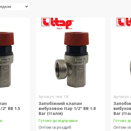
пкв 1.8
пан
Запобіжний клапан
Запобі
/2" ВВ 1.5
вибуховою Itap 1/2" ВВ 1.8
вибухов
Bar (Італія)
Bar (Іта
ки
Готово до відправки
Готово д
Оптом і в роздріб
Оптом і в