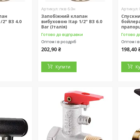
пкв 6.0н
пан
Запобіжний клапан
Спускн
/2" ВЗ 4.0
вибуховою Itap 1/2" ВЗ 6.0
бойлера 
Bar (Італія)
прапор
Готово до відправки
Готово д
Оптом і в роздріб
Оптом і в
202,90 ₴
198,40 
Купити
К