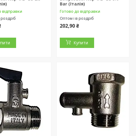
лія)
Bar (Італія)
о відправки
Готово до відправки
 роздріб
Оптом і в роздріб
₴
202,90 ₴
упити
Купити