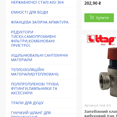
НЕРЖАВІЮЧОЇ СТАЛІ AISI 304
202,90 ₴
ЄМНОСТІ ДЛЯ ВОДИ
Купити
ФЛАНЦЕВА ЗАПІРНА АРМАТУРА
РЕДУКТОРИ
ТИСКУ,САМОПРОМИВНІ
ФІЛЬТРИ,КОМБІНОВАНІ
ПРИСТРОЇ.
УЩІЛЬНЮВАЛЬНІ САНТЕХНІЧНІ
МАТЕРІАЛИ
ТЕПЛОІЗОЛЯЦІЙНІ
МАТЕРІАЛИ(УТЕПЛЮВАЧІ)
ПОЛІПРОПІЛЕНОВІ ТРУБИ,
ФІТИНГИ,ПАЯЛЬНИКИ ТА
АКСЕСУАРИ
ТРАПИ ДЛЯ ДУШУ
пкв 4.0
Запобіжний кла
ГНУЧКИЙ ШЛАНГ ДЛЯ
вибуховий Itap 1