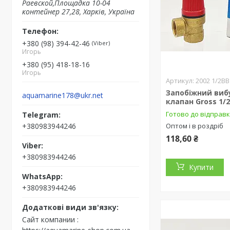
Раевской,Площадка 10-04
контейнер 27,28, Харків, Україна
+380 (98) 394-42-46
Viber
Игорь
+380 (95) 418-18-16
Игорь
2002 1/2ВВ
Запобіжний виб
aquamarine178@ukr.net
клапан Gross 1/2
Готово до відправ
+380983944246
Оптом і в роздріб
118,60 ₴
+380983944246
Купити
+380983944246
Сайт компании