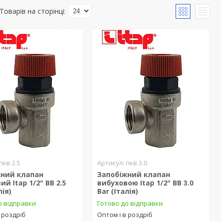
пкв 2.5
пкв 3.0
жний клапан
Запобіжний клапан
ий Itap 1/2" ВВ 2.5
вибуховою Itap 1/2" ВВ 3.0
лія)
Bar (Італія)
о відправки
Готово до відправки
 роздріб
Оптом і в роздріб