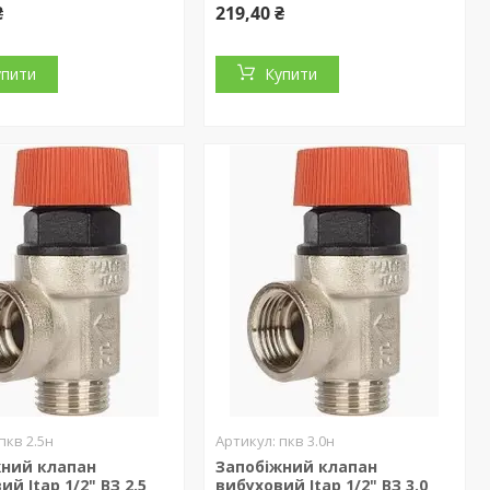
₴
219,40 ₴
упити
Купити
пкв 2.5н
пкв 3.0н
жний клапан
Запобіжний клапан
ий Itap 1/2" ВЗ 2.5
вибуховий Itap 1/2" ВЗ 3.0