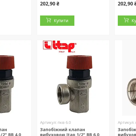
202,90 ₴
202,90 
Купити
К
пкв 6.0
пан
Запобіжний клапан
Запобі
/2" ВВ 4.0
вибуховою Itap 1/2" ВВ 6.0
вибухов