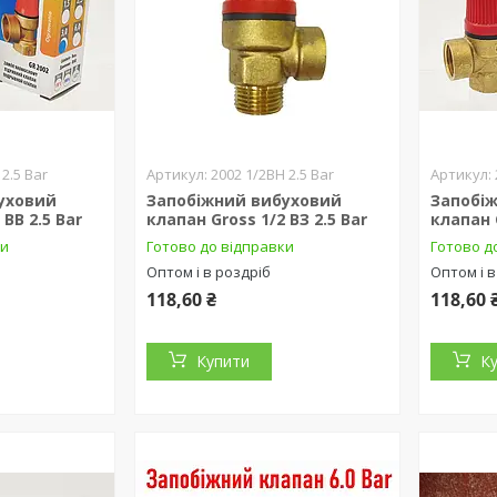
 2.5 Bar
2002 1/2ВН 2.5 Bar
уховий
Запобіжний вибуховий
Запобі
 ВВ 2.5 Bar
клапан Gross 1/2 ВЗ 2.5 Bar
клапан G
ки
Готово до відправки
Готово д
Оптом і в роздріб
Оптом і в
118,60 ₴
118,60 
Купити
К