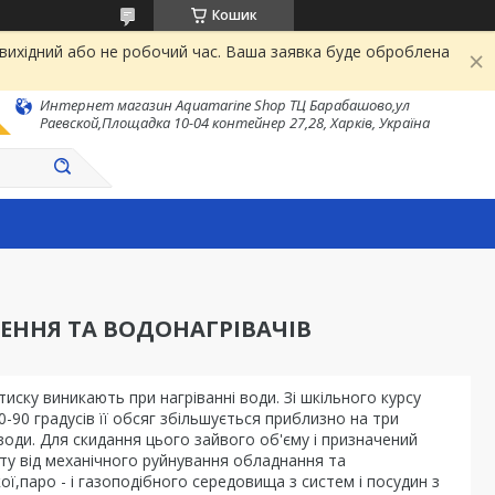
Кошик
 вихідний або не робочий час. Ваша заявка буде оброблена
Интернет магазин Aquamarine Shop ТЦ Барабашово,ул
Раевской,Площадка 10-04 контейнер 27,28, Харків, Україна
ЕННЯ ТА ВОДОНАГРІВАЧІВ
иску виникають при нагріванні води. Зі шкільного курсу
0-90 градусів її обсяг збільшується приблизно на три
води. Для скидання цього зайвого об'єму і призначений
у від механічного руйнування обладнання та
,паро - і газоподібного середовища з систем і посудин з