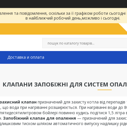
ення та повідомлення, оскільки за її графіком роботи сьогодні
в найближчий робочий день,можливо і сьогодні.
Доставка и оплата
КЛАПАНИ ЗАПОБІЖНІ ДЛЯ СИСТЕМ ОПАЛ
 захисний клапан
призначений для захисту котла від перепадів т
о, що вода при нагріванні розширюється. При нагріванні води до 8
 пятидесятилитровом бойлері повинно кудись подітися 1,5 літра 
н.
Запобіжний клапан для опалення
— призначений для захист
лишковим тиском шляхом автоматичного випуску надлишку рідкої