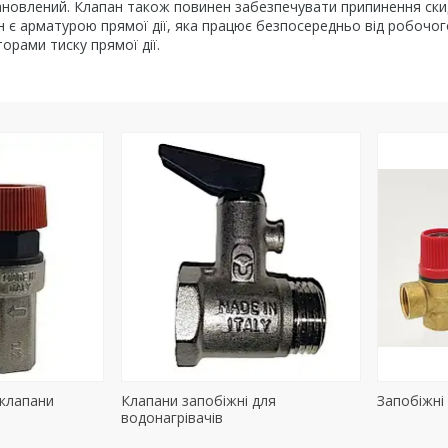
ановлений. Клапан також повинен забезпечувати припинення скид
 є арматурою прямої дії, яка працює безпосередньо від робочог
орами тиску прямої дії.
 клапани
Клапани запобіжні для
Запобіжні
водонагрівачів