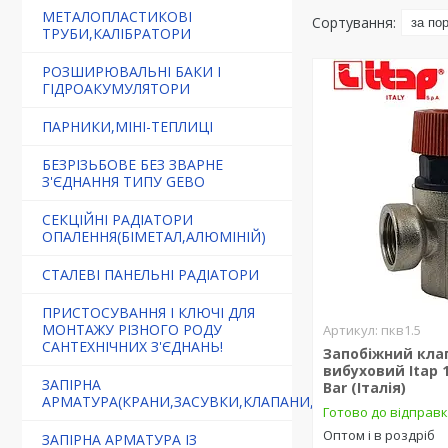
МЕТАЛОПЛАСТИКОВІ
ТРУБИ,КАЛІБРАТОРИ
РОЗШИРЮВАЛЬНІ БАКИ І
ГІДРОАКУМУЛЯТОРИ
ПАРНИКИ,МІНІ-ТЕПЛИЦІ
БЕЗРІЗЬБОВЕ БЕЗ ЗВАРНЕ
З'ЄДНАННЯ ТИПУ GEBO
СЕКЦІЙНІ РАДІАТОРИ
ОПАЛЕННЯ(БІМЕТАЛ,АЛЮМІНІЙ)
СТАЛЕВІ ПАНЕЛЬНІ РАДІАТОРИ
ПРИСТОСУВАННЯ І КЛЮЧІ ДЛЯ
МОНТАЖУ РІЗНОГО РОДУ
пкв1.5
САНТЕХНІЧНИХ З'ЄДНАНЬ!
Запобіжний кла
вибуховий Itap 1
ЗАПІРНА
Bar (Італія)
АРМАТУРА(КРАНИ,ЗАСУВКИ,КЛАПАНИ,ФІЛЬТРИ)
Готово до відправ
Оптом і в роздріб
ЗАПІРНА АРМАТУРА ІЗ