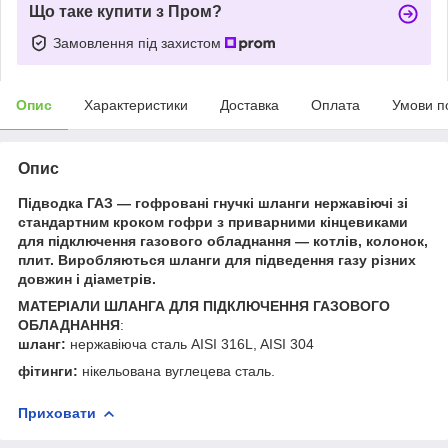
Що таке купити з Пром?
Замовлення під захистом
Опис
Характеристики
Доставка
Оплата
Умови п
Опис
Підводка ГАЗ ― гофровані гнучкі шланги нержавіючі зі
стандартним кроком гофри з приварними кінцевиками
для підключення газового обладнання ― котлів, колонок,
плит. Виробляються шланги для підведення газу різних
довжин і діаметрів.
МАТЕРІАЛИ ШЛАНГА ДЛЯ ПІДКЛЮЧЕННЯ ГАЗОВОГО
ОБЛАДНАННЯ
:
шланг:
нержавіюча сталь AISI 316L, AISI 304
фітинги:
нікельована вуглецева сталь.
Приховати