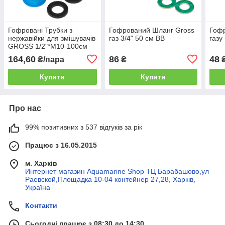
Гофровані Трубки з
Гофрований Шланг Gross
Гоф
нержавійки для змішувачів
газ 3/4" 50 см ВВ
газу
GROSS 1/2"*M10-100см
164,60
86
48
₴/пара
₴
Купити
Купити
Про нас
99% позитивних з 537 відгуків за рік
Працює з 16.05.2015
м. Харків
Интернет магазин Aquamarine Shop ТЦ Барабашово,ул
Раевской,Площадка 10-04 контейнер 27,28, Харків,
Україна
Контакти
Сьогодні працює з 08:30 до 14:30