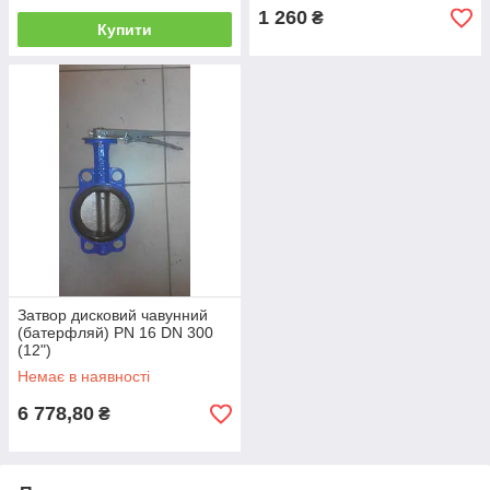
1 260
₴
Купити
Затвор дисковий чавунний
(батерфляй) PN 16 DN 300
(12")
Немає в наявності
6 778,80
₴