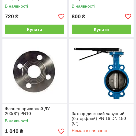
В наявності
В наявності
720
800
₴
₴
Купити
Купити
Фланец приварной ДУ
200(8") PN10
Затвор дисковий чавунний
(батерфляй) PN 16 DN 150
В наявності
(6")
1 040
Немає в наявності
₴