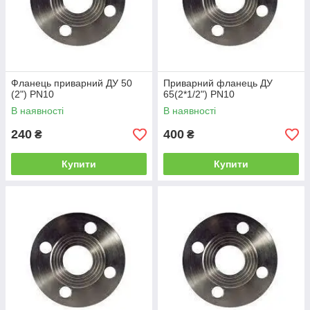
Фланець приварний ДУ 50
Приварний фланець ДУ
(2") PN10
65(2*1/2") PN10
В наявності
В наявності
240
400
₴
₴
Купити
Купити