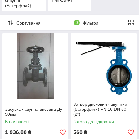
чавунні
ПРИВАРНІ
(Батерфляй)
Сортування
0
Фільтри
Затвор дисковий чавунний
Засувка чавунна висувна Ду
(батерфляй) PN 16 DN 50
50мм
(2")
В наявності
Готово до відправки
1 936,80
560
₴
₴