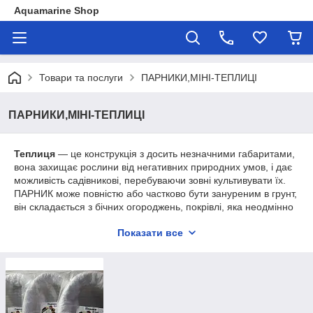
Aquamarine Shop
Товари та послуги
ПАРНИКИ,МІНІ-ТЕПЛИЦІ
ПАРНИКИ,МІНІ-ТЕПЛИЦІ
Теплиця
— це конструкція з досить незначними габаритами,
вона захищає рослини від негативних природних умов, і дає
можливість садівникові, перебуваючи зовні культивувати їх.
ПАРНИК може повністю або частково бути зануреним в грунт,
він складається з бічних огороджень, покрівлі, яка неодмінно
повинна бути прозорою.
Показати все
Міні-теплиця
з поліетиленових труб