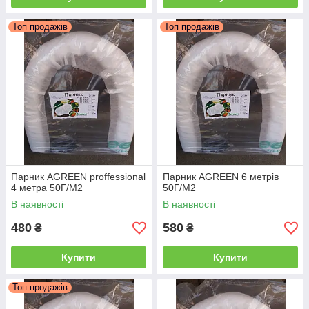
іншими парниками і теплицями.
Топ продажів
Топ продажів
Парник AGREEN proffessional
Парник AGREEN 6 метрів
4 метра 50Г/М2
50Г/М2
В наявності
В наявності
480
580
₴
₴
Купити
Купити
Топ продажів