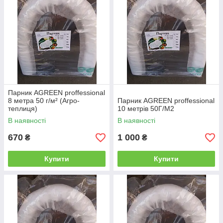
Парник AGREEN proffessional
8 метра 50 г/м² (Агро-
Парник AGREEN proffessional
теплиця)
10 метрів 50Г/М2
В наявності
В наявності
670
1 000
₴
₴
Купити
Купити