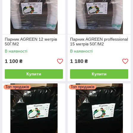
Парник AGREEN 12 метрів
Парник AGREEN proffessional
50Г/М2
15 метрів 50Г/М2
В наявності
В наявності
1 100
1 180
₴
₴
Купити
Купити
Топ продажів
Топ продажів