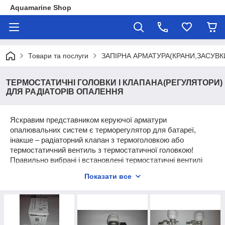
Aquamarine Shop
Товари та послуги
ЗАПІРНА АРМАТУРА(КРАНИ,ЗАСУВК
ТЕРМОСТАТИЧНІ ГОЛОВКИ І КЛАПАНА(РЕГУЛЯТОРИ)
ДЛЯ РАДІАТОРІВ ОПАЛЕННЯ
Яскравим представником керуючої арматури
опалювальних систем є терморегулятор для батареї,
інакше – радіаторний клапан з термоголовкою або
термостатичний вентиль з термостатичної головкою!
Правильно вибрані і встановлені термостатичні вентилі
дозволяють не тільки економити енергоносії, але і сильно
Показати все
спрощують життя домовласникові в плані регулювання
температури в приміщеннях. Адже з допомогою котлів
опалення можна змінювати обігрів всіх кімнат одночасно,
збільшуючи або зменшуючи температуру теплоносія. А
ось регулятори батарей опалення дають можливість