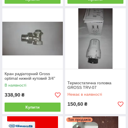
Кран радіаторний Gross
optimal нижній кутовий 3/4"
Термостатична головка
В наявності
GROSS TRV-07
338,90
Немає в наявності
₴
150,60
₴
Купити
Топ продажів