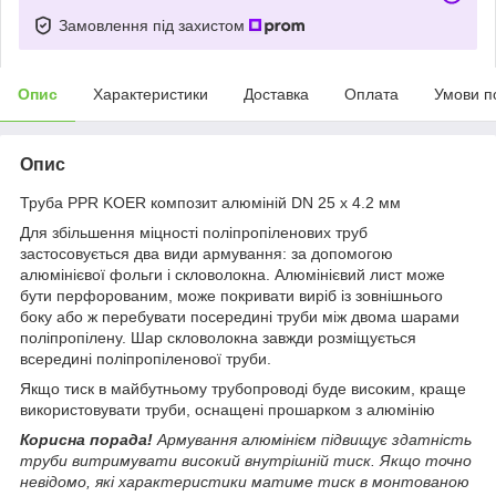
Замовлення під захистом
Опис
Характеристики
Доставка
Оплата
Умови п
Опис
Труба PPR KOER композит алюміній DN 25 x 4.2 мм
Для збільшення міцності поліпропіленових труб
застосовується два види армування: за допомогою
алюмінієвої фольги і скловолокна. Алюмінієвий лист може
бути перфорованим, може покривати виріб із зовнішнього
боку або ж перебувати посередині труби між двома шарами
поліпропілену. Шар скловолокна завжди розміщується
всередині поліпропіленової труби.
Якщо тиск в майбутньому трубопроводі буде високим, краще
використовувати труби, оснащені прошарком з алюмінію
Корисна порада!
Армування алюмінієм підвищує здатність
труби витримувати високий внутрішній тиск. Якщо точно
невідомо, які характеристики матиме тиск в монтованою