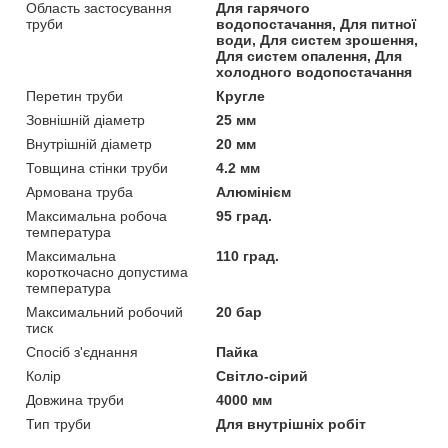
Область застосування
Для гарячого
труби
водопостачання, Для питної
води, Для систем зрошення,
Для систем опалення, Для
холодного водопостачання
Перетин труби
Кругле
Зовнішній діаметр
25 мм
Внутрішній діаметр
20 мм
Товщина стінки труби
4.2 мм
Армована труба
Алюмінієм
Максимальна робоча
95 град.
температура
Максимальна
110 град.
короткочасно допустима
температура
Максимальний робочий
20 бар
тиск
Спосіб з'єднання
Пайка
Колір
Світло-сірий
Довжина труби
4000 мм
Тип труби
Для внутрішніх робіт