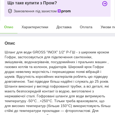
Що таке купити з Пром?
Замовлення під захистом
Опис
Характеристики
Доставка
Оплата
Умови п
Опис
Шланг для води GROSS "INOX" 1/2" Р-ГШ - з широким кроком
Гофри, застосовується для підключення сантехніки,
змішувачів, водонагрівачів, посудомийних і пральних машин ,
газових котлів та колонок, радіаторів. Широкий крок Гофри
додає невелику жорсткість і перешкоджає появі вібрацій і
шумів. Відсутність корозійних матеріалів роблять цю підводку
довговічною. Такі підводки більш надійні і служать до 25 років.
Шланги виконані у вигляді гофрованої трубки, а всі деталі, які
мають безпосередній контакт із водою, виготовлені з
нержавіючої сталі. Гофровані шланги для води витримують
температуру -50°С...+250°С. Тільки треба враховувати, що
для високих температур (більше 150°С) використовують більш
стійкі до температури прокладки — фторопластові. Для