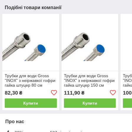
Подібні товари компанії
Трубки для води Gross
Трубки для води Gross
Труб
"INOX" з неіржавкої гофри
"INOX" з неіржавкої гофри
"INO
гайка штуцер 80 см
гайка штуцер 150 см
гайк
82,30
111,90
100
₴
₴
Купити
Купити
Про нас