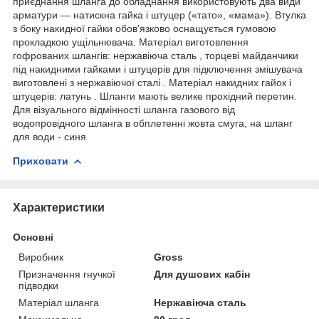
приєднання шланга до обладнання використовують два види
арматури — натискна гайка і штуцер («тато», «мама»). Втулка
з боку накидної гайки обов'язково оснащується гумовою
прокладкою ущільнювача. Матеріал виготовлення
гофрованих шлангів: нержавіюча сталь , торцеві майданчики
під накидними гайками і штуцерів для підключення змішувача
виготовлені з нержавіючої сталі . Матеріал накидних гайок і
штуцерів: латунь . Шланги мають велике прохідний перетин.
Для візуального відмінності шланга газового від
водопровідного шланга в обплетенні жовта смуга, на шланг
для води - синя
Приховати
Характеристики
Основні
Виробник
Gross
Призначення гнучкої
Для душових кабін
підводки
Матеріал шланга
Нержавіюча сталь