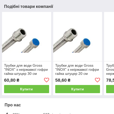
Подібні товари компанії
Трубки для води Gross
Трубки для води Gross
Труб
"INOX" з неіржавкої гофри
"INOX" з неіржавкої гофри
Gros
гайка-штуцер 30 см
гайка штуцер 20 см
нерж
штуц
60,80
58,60
78,
₴
₴
Купити
Купити
Про нас