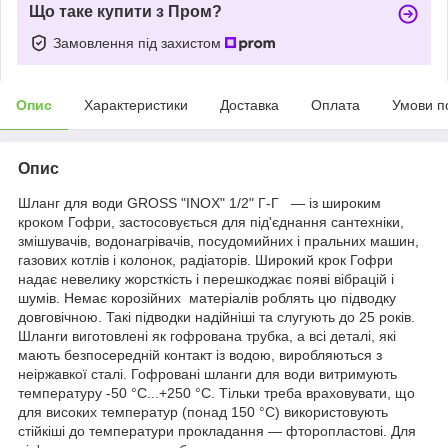
Що таке купити з Пром?
Замовлення під захистом
Опис
Характеристики
Доставка
Оплата
Умови п
Опис
Шланг для води GROSS "INOX" 1/2" Г-Г — із широким
кроком Гофри, застосовується для під'єднання сантехніки,
змішувачів, водонагрівачів, посудомийних і пральних машин,
газових котлів і колонок, радіаторів. Широкий крок Гофри
надає невелику жорсткість і перешкоджає появі вібрацій і
шумів. Немає корозійних матеріалів роблять цю підводку
довговічною. Такі підводки надійніші та слугують до 25 років.
Шланги виготовлені як гофрована трубка, а всі деталі, які
мають безпосередній контакт із водою, виробляються з
неіржавкої сталі. Гофровані шланги для води витримують
температуру -50 °C...+250 °C. Тільки треба враховувати, що
для високих температур (понад 150 °C) використовують
стійкіші до температури прокладання — фторопластові. Для