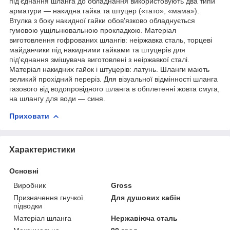
під'єднання шланга до обладнання використовують два типи
арматури — накидна гайка та штуцер («тато», «мама»).
Втулка з боку накидної гайки обов'язково обладнується
гумовою ущільнювальною прокладкою. Матеріал
виготовлення гофрованих шлангів: неіржавка сталь, торцеві
майданчики під накидними гайками та штуцерів для
під'єднання змішувача виготовлені з неіржавкої сталі.
Матеріал накидних гайок і штуцерів: латунь. Шланги мають
великий прохідний переріз. Для візуальної відмінності шланга
газового від водопровідного шланга в обплетенні жовта смуга,
на шлангу для води — синя.
Приховати
Характеристики
Основні
Виробник
Gross
Призначення гнучкої
Для душових кабін
підводки
Матеріал шланга
Нержавіюча сталь