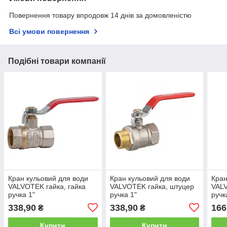
Повернення товару впродовж 14 днів за домовленістю
Всі умови повернення
Подібні товари компанії
Кран кульовий для води
Кран кульовий для води
Кран
VALVOTEK гайка, гайка
VALVOTEK гайка, штуцер
VALV
ручка 1"
ручка 1"
ручк
338,90
338,90
166
₴
₴
Купити
Купити