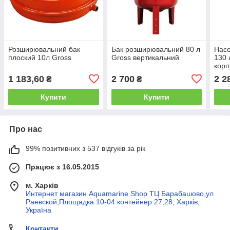
Розширювальний бак
Бак розширювальний 80 л
Нас
плоский 10л Gross
Gross вертикальний
130 
корп
1 183,60
2 700
2 2
₴
₴
Купити
Купити
Про нас
99% позитивних з 537 відгуків за рік
Працює з 16.05.2015
м. Харків
Интернет магазин Aquamarine Shop ТЦ Барабашово,ул
Раевской,Площадка 10-04 контейнер 27,28, Харків,
Україна
Контакти