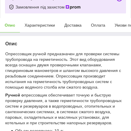
Замовлення під захистом
Опис
Характеристики
Доставка
Оплата
Умови п
Опис
Опрессовщик ручной предназначен для проверки системы
трубопровода на герметичность. Этот вид оборудования
всегда оснащен двумя проверочными клапанами,
глицериновым манометров и шлангом высокого давления с
резьбовым соединением. Опрессовщик производит
испытания на герметичность трубопроводных систем с
помощью водяного столба или сжатого воздуха.
Ручной о
прессовщик обеспечивает точную и быструю
проверку давления, а также герметичности трубопроводных
систем и резервуаров в водопроводных, отопительных и
сантехнических системах, в системах сжатого воздуха,
паровых, охладительных и масляных установках, для
котельных и при строительстве напорных резервуаров.
Объем резервуара: 10 л;