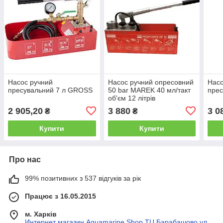
Насос ручний
Насос ручний опресовний
Насо
пресувальний 7 л GROSS
50 bar MAREK 40 мл/такт
пре
об'єм 12 літрів
2 905,20
3 880
3 0
₴
₴
Купити
Купити
Про нас
99% позитивних з 537 відгуків за рік
Працює з 16.05.2015
м. Харків
Интернет магазин Aquamarine Shop ТЦ Барабашово,ул