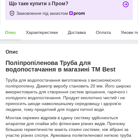
Що таке купити з Пром?
Замовлення під захистом
Опис
Характеристики
Доставка
Оплата
Умови п
Опис
Поліпропіленова Труба для
водопостачання в магазині TM Best
Труба для водопостачання виготовлена з високоякісного
поліпропілену. Діаметр виробу становить 20 мм. Його широко
використовують для створення систем зрошення, гарячого і
холодного водопостачання. Продукт екологічно чистий і не
приносить шкоди навколишньому середовищу і здоров'ю
людини, тому придатний для подачі питної води.
Монтаж окремих відрізків в єдину систему здійснюється
апаратом для спайки або фітингами різних видів. Причому
більшою герметичністю мають спаяні системи, ніж зібрані за
участю різних сполук. Армована поліетиленової ниткою труба