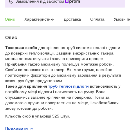
Замовлення під захистом
Опис
Характеристики
Доставка
Оплата
Умови п
Опис
Такерная скоба
для кріплення труб системи теплої підлоги
до поверхні теплоізоляції. Завдяки використанню такера
можна автоматизувати і значно прискорити процес.
Придбання такого механізму полегшує монтажні роботи.
Скоби встановлюються в такер. Він має грузик, постійно
притискуючи фіксатори до механізму забивання,в результаті
кожен рух буде продуктивним.
Такер для кріплення
труб теплої підлоги
встановлюють у
потрібному місці підлоги і натискають на ручку. Вона
опускаючись заганяє кріплення на поверхню. Потім за
допомогою пружини повертається на місце, і скобозабивач
знову готовий до роботи.
Кількість скоб в упаковці 525 штук.
Приховати