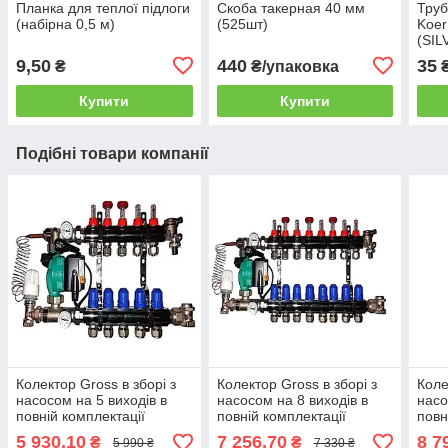
Планка для теплої підлоги
Скоба такерная 40 мм
Труб
(набірна 0,5 м)
(525шт)
Koer
(SIL
бар'
9,50
440
35
₴
₴/упаковка
₴
Купити
Купити
Подібні товари компанії
Колектор Gross в зборі з
Колектор Gross в зборі з
Коле
насосом на 5 виходів в
насосом на 8 виходів в
насо
повній комплектації
повній комплектації
повн
5 930,10
7 256,70
8 7
₴
₴
5 990 ₴
7 330 ₴