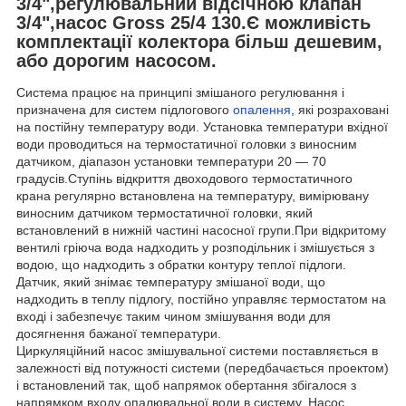
3/4",регулювальний відсічною клапан
3/4",насос Gross 25/4 130.Є можливість
комплектації колектора більш дешевим,
або дорогим насосом.
Система працює на принципі змішаного регулювання і
призначена для систем підлогового
опалення
, які розраховані
на постійну температуру води. Установка температури вхідної
води проводиться на термостатичної головки з виносним
датчиком, діапазон установки температури 20 ― 70
градусів.Ступінь відкриття двоходового термостатичного
крана регулярно встановлена на температуру, вимірювану
виносним датчиком термостатичної головки, який
встановлений в нижній частині насосної групи.При відкритому
вентилі гріюча вода надходить у розподільник і змішується з
водою, що надходить з обратки контуру теплої підлоги.
Датчик, який знімає температуру змішаної води, що
надходить в теплу підлогу, постійно управляє термостатом на
вході і забезпечує таким чином змішування води для
досягнення бажаної температури.
Циркуляційний насос змішувальної системи поставляється в
залежності від потужності системи (передбачається проектом)
і встановлений так, щоб напрямок обертання збігалося з
напрямком входу опалювальної води в систему. Насос