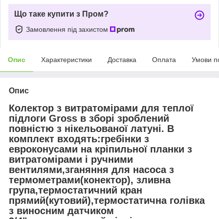
Що таке купити з Пром?
Замовлення під захистом
Опис
Характеристики
Доставка
Оплата
Умови п
Опис
Колектор з витратомірами для теплої
підлоги Gross в зборі зроблений
повністю з нікельованої латуні. В
комплект входять:гребінки з
евроконусами на кріпильної планки з
витратомірами і ручними
вентилями,зганяння для насоса з
термометрами(конектор), зливна
група,термостатичний кран
прямий(кутовий),термостатична голівка
з виносним датчиком