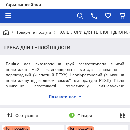
Aquamarine Shop
Товари та послуги
КОЛЕКТОРИ ДЛЯ ТЕПЛОЇ ПІДЛОГИ,
ТРУБА ДЛЯ ТЕПЛОЇ ПІДЛОГИ
Раніше для виготовлення труб застосовували зшитий
поліетилен PEX. Найпоширеніші методи зшивання –
пероксидный (кислотний PEXA) і поліуретановий (зшивання
поліетилену під впливом високої температури PEXB). Після
зшивання властивості поліетилену змінювалися:
поліпшувалася стійкість до підвищених температур,
Показати все
збільшувалася міцність і стійкість до дії хімічних середовищ,
підвищувалася еластичність (за рахунок чого труба не
тріскається), підвищувалася ударостійкість і стійкість до
низьких температур. Обидва ці процесу зшивання досить
Сортування
0
Фільтри
ефективні, але дуже трудомісткі і вимагають велику кількість
обладнання для підтримання технологічного процесу, що в
Топ продажів
Топ продажів