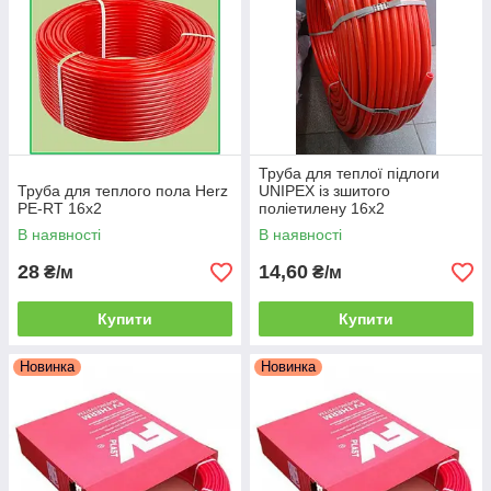
достигает 100 лет.
Даже в минусовой температуре (-20°С) труба
проявляет высокие эластичные свойства.
Спокойно переносит воздействие ультрафиолета.
Имеет минимально гидравлическое сопротивление
(коэффициент шероховатости 0,125 мкм).
Труба для теплої підлоги
Молекулярная плотность – 0,941 г/см3.
Труба для теплого пола Herz
UNIPEX із зшитого
PE-RT 16х2
поліетилену 16х2
Максимальная рабочая температура 95°С.
В наявності
В наявності
Пиковая кратковременная температура ― 110°С.
Устойчива к коррозии, что не дает появляться на
28
14,60
₴/м
₴/м
поверхности трубы трещинам и солевым отложениям.
Малый коэффициент линейного расширения (1,8
Купити
Купити
10
4
/к).
Новинка
Новинка
Устойчива к абразивному износу.
Кислородный барьер трубы выполнен слоем EVOH.
Повышенная ударная вязкость даже при минусовой
температуре.
Під час монтажу можливо використовувати різні