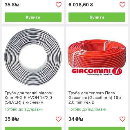
35
6 018,60
₴/м
₴
Купити
Купити
Труба для теплої підлоги
Труба для теплого Пола
Koer PEX-B EVOH 16*2,0
Giacomini (Giacotherm) 16 х
(SILVER) з кисневим
2.0 mm Pex B
бар'єром (Чехія)
Готово до відправки
Готово до відправки
35
34
₴/м
₴/м