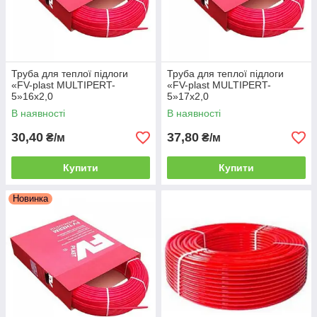
сполуки: зварні та натяжні муфти, опресовочный і
обжимний фітинги, клей і т. д.
Труба для теплої підлоги
Труба для теплої підлоги
«FV-plast MULTIPERT-
«FV-plast MULTIPERT-
5»16х2,0
5»17х2,0
В наявності
В наявності
30,40
37,80
₴/м
₴/м
Купити
Купити
Новинка