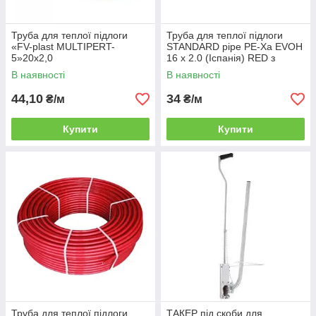
Труба для теплої підлоги
Труба для теплої підлоги
«FV-plast MULTIPERT-
STANDARD pipe PE-Ха EVOH
5»20х2,0
16 х 2.0 (Іспанія) RED з
кисневим бар'єром
В наявності
В наявності
44,10
34
₴/м
₴/м
Купити
Купити
Труба для теплої підлоги
ТАКЕР під скоби для