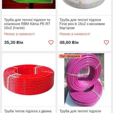
Труба для теплої підлоги та
Труба для теплої підлоги
опалення RBM Kilma PE-RT
Firat pex-b 16х2 з кисневим
16х2 (Італія)
бар'єром
Немає в наявності
Немає в наявності
35,30
48,60
₴/м
₴/м
Топ продажів
Труба тепла підлога з двома
Труба для теплої підлоги