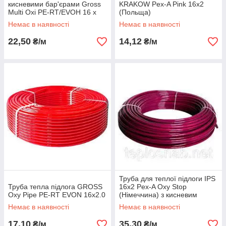
кисневими бар'єрами Gross
KRAKOW Pex-A Pink 16x2
Multi Oxi PE-RT/EVOH 16 х
(Польща)
2.0 (Чехія)
Немає в наявності
Немає в наявності
22,50
14,12
₴/м
₴/м
Труба для теплої підлоги IPS
Труба тепла підлога GROSS
16х2 Pex-A Oxy Stop
Oxy Pipe PE-RT EVON 16x2.0
(Німеччина) з кисневим
бар'єром
Немає в наявності
Немає в наявності
17,10
35,30
₴/м
₴/м