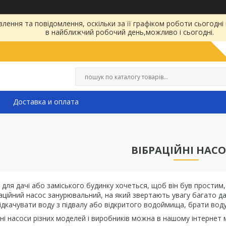
ення та повідомлення, оскільки за її графіком роботи сьогодні
в найближчий робочий день,можливо і сьогодні.
Доставка и оплата
ВІБРАЦІЙНІ НАС
 для дачі або заміського будинку хочеться, щоб він був простим
аційний насос занурювальний, на який звертають увагу багато д
ідкачувати воду з підвалу або відкритого водоймища, брати воду 
ні насоси різних моделей і виробників можна в нашому інтернет 