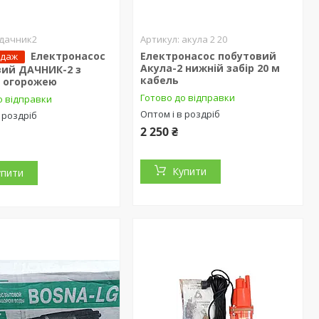
дачник2
акула 2 20
Електронасос
Електронасос побутовий
одаж
Акула-2 нижній забір 20 м
вий ДАЧНИК-2 з
кабель
м огорожею
Готово до відправки
о відправки
Оптом і в роздріб
 роздріб
2 250 ₴
Купити
упити