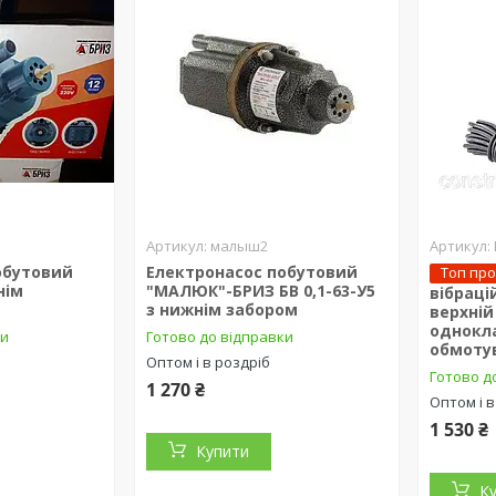
малыш2
обутовий
Електронасос побутовий
Топ пр
нім
"МАЛЮК"-БРИЗ БВ 0,1-63-У5
вібраці
з нижнім забором
верхній
однокл
ки
Готово до відправки
обмоту
Оптом і в роздріб
Готово д
1 270 ₴
Оптом і в
1 530 ₴
Купити
К