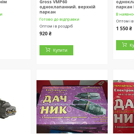
нім
Gross VMP60
однокл
одноклапанний. верхній
паркан 
паркан
ки
В наявно
Готово до відправки
Оптом і в
Оптом і в роздріб
1 550 ₴
920 ₴
К
Купити