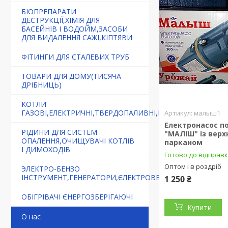
БІОПРЕПАРАТИ
ДЕСТРУКЦІЇ,ХІМІЯ ДЛЯ
БАСЕЙНІВ І ВОДОЙМ,ЗАСОБИ
ДЛЯ ВИДАЛЕННЯ САЖІ,КІПТЯВИ
ФІТИНГИ ДЛЯ СТАЛЕВИХ ТРУБ
ТОВАРИ ДЛЯ ДОМУ(ТИСЯЧА
ДРІБНИЦЬ)
КОТЛИ
ГАЗОВІ,ЕЛЕКТРИЧНІ,ТВЕРДОПАЛИВНІ,БУРЖУЙКИ
малыш1
Електронасос п
РІДИНИ ДЛЯ СИСТЕМ
"МАЛІШ" із верх
ОПАЛЕННЯ,ОЧИЩУВАЧІ КОТЛІВ
парканом
І ДИМОХОДІВ
Готово до відправ
Оптом і в роздріб
ЭЛЕКТРО-БЕНЗО
ІНСТРУМЕНТ,ГЕНЕРАТОРИ,ЄЛЕКТРОВЕЛОСИПЕДИ
1 250 ₴
ОБІГРІВАЧІ ЄНЕРГОЗБЕРІГАЮЧІ
Купити
О нас