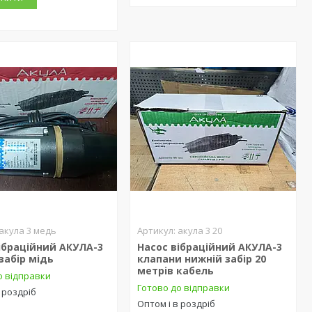
акула 3 медь
акула 3 20
ібраційний АКУЛА-3
Насос вібраційний АКУЛА-3
забір мідь
клапани нижній забір 20
метрів кабель
о відправки
Готово до відправки
 роздріб
Оптом і в роздріб