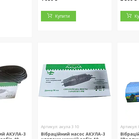
Купити
К
акула 3 10
ий АКУЛА-3
Вібраційний насос АКУЛА-3
Вібраці