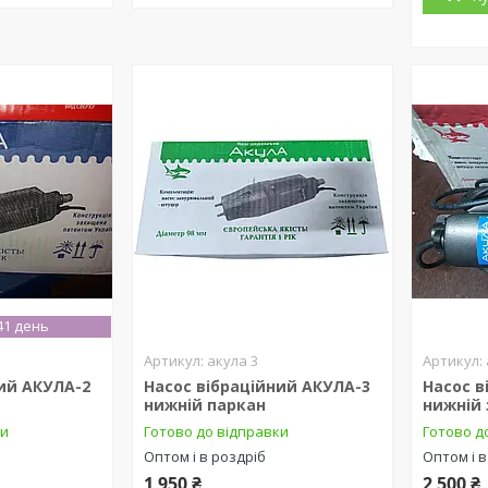
41 день
акула 3
ий АКУЛА-2
Насос вібраційний АКУЛА-3
Насос в
нижній паркан
нижній 
ки
Готово до відправки
Готово д
Оптом і в роздріб
Оптом і в
1 950 ₴
2 500 ₴