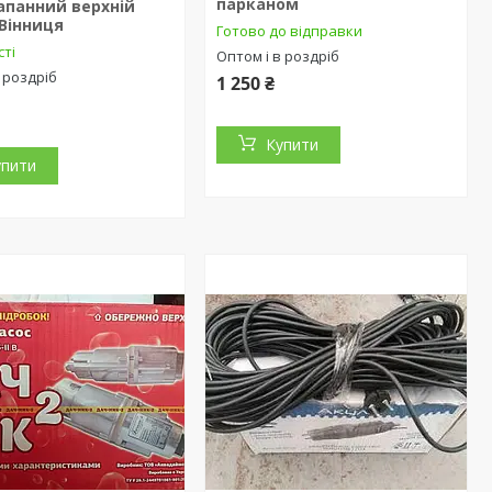
парканом
апанний верхній
Вінниця
Готово до відправки
сті
Оптом і в роздріб
 роздріб
1 250 ₴
Купити
упити