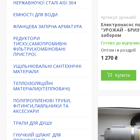
НЕРЖАВІЮЧОЇ СТАЛІ AISI 304
ЄМНОСТІ ДЛЯ ВОДИ
урожай2
Електронасос п
ФЛАНЦЕВА ЗАПІРНА АРМАТУРА
"УРОЖАЙ - БРИЗ
забором
РЕДУКТОРИ
Готово до відправ
ТИСКУ,САМОПРОМИВНІ
ФІЛЬТРИ,КОМБІНОВАНІ
Оптом і в роздріб
ПРИСТРОЇ.
1 270 ₴
УЩІЛЬНЮВАЛЬНІ САНТЕХНІЧНІ
МАТЕРІАЛИ
Купити
ТЕПЛОІЗОЛЯЦІЙНІ
МАТЕРІАЛИ(УТЕПЛЮВАЧІ)
ПОЛІПРОПІЛЕНОВІ ТРУБИ,
ФІТИНГИ,ПАЯЛЬНИКИ ТА
АКСЕСУАРИ
ТРАПИ ДЛЯ ДУШУ
ГНУЧКИЙ ШЛАНГ ДЛЯ