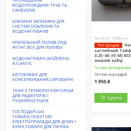
ПРОЧИЩЕННЯ
ВОДОПРОВІДНИХ ТРУБ ТА
САНВУЗЛІВ
КЛАПАНИ ЗАПОБІЖНІ ДЛЯ
СИСТЕМ ОПАЛЕННЯ ТА
ВОДОНАГРІВАЧІВ
Тайфун-2
КРАПЕЛЬНИЙ ПОЛИВ,ПНД
На
Топ продаж
ФІТІНГ,ВСЕ ДЛЯ ПОЛИВУ
заглибний Тайф
0.25-40-У5-М) B
ВОДОНАГРІВАЧІ (БОЙЛЕРИ)
нижній забір
ATLANTIC
Готово до відправ
Оптом і в роздріб
АВТОКЛАВИ ДЛЯ
КОНСЕРВУВАННЯ,СИРОВАРНІ
1 950 ₴
ТЕНИ З ТЕРМОРЕГУЛЯТОРОМ
ДЛЯ РАДІАТОРІВ І
Купити
РУШНИКОСУШОК
ГОСПОДАРСЬКІ
ТОВАРИ,ПОБУТОВІ
ЕЛЕКТРОПРИЛАДИ ДЛЯ ДОМУ І
КУХНІ,ТОВАРИ ДЛЯ ПІКНІКА