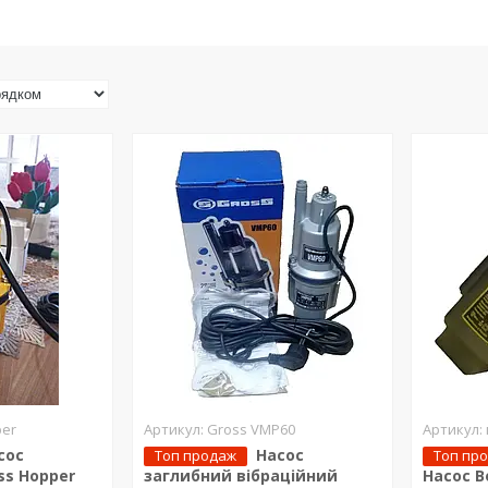
per
Grоss VMP60
сос
Насос
Топ продаж
Топ пр
ss Hopper
заглибний вібраційний
Насос В