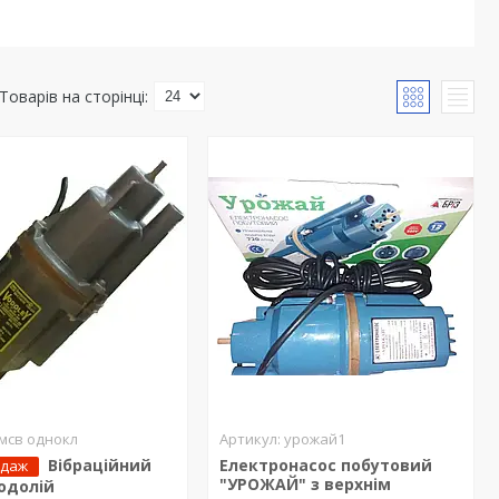
мсв однокл
урожай1
Вібраційний
Електронасос побутовий
одаж
"УРОЖАЙ" з верхнім
одолій