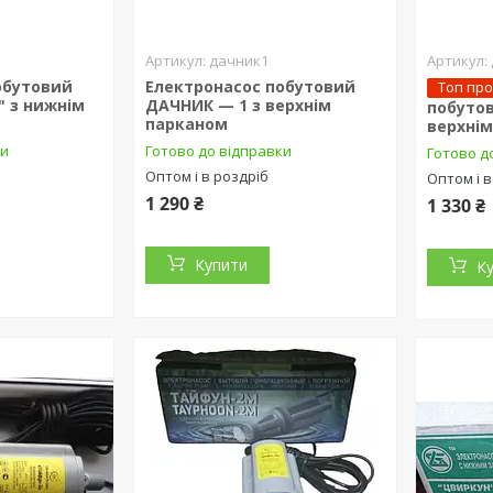
дачник1
обутовий
Електронасос побутовий
Топ пр
" з нижнім
ДАЧНИК — 1 з верхнім
побуто
парканом
верхні
ки
Готово до відправки
Готово д
Оптом і в роздріб
Оптом і в
1 290 ₴
1 330 ₴
Купити
К