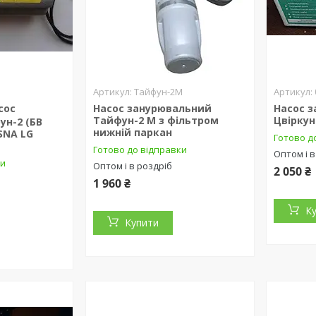
Тайфун-2М
сос
Насос занурювальний
Насос 
Тайфун-2 М з фільтром
Цвіркун
ун-2 (БВ
нижній паркан
OSNA LG
Готово д
Готово до відправки
Оптом і в
ки
Оптом і в роздріб
2 050 ₴
1 960 ₴
К
Купити