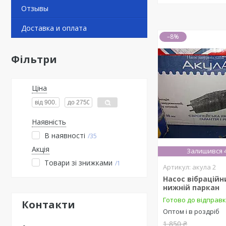
Отзывы
Доставка и оплата
–8%
Фільтри
Ціна
Наявність
В наявності
35
Акція
Залишився 
Товари зі знижками
1
акула 2
Насос вібраційн
нижній паркан
Готово до відправ
Контакти
Оптом і в роздріб
1 850 ₴