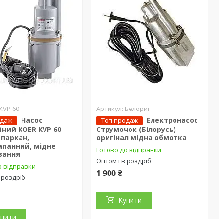
KVP 60
Белориг
Насос
Електронасос
одаж
Топ продаж
йний KOER KVP 60
Струмочок (Білорусь)
 паркан,
оригінал мідна обмотка
апанний, мідне
Готово до відправки
вання
Оптом і в роздріб
о відправки
1 900 ₴
 роздріб
Купити
упити