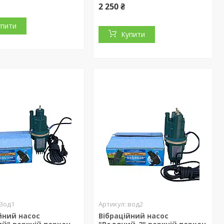
2 250 ₴
упити
Купити
Вод1
вод2
йний насос
Вібраційний насос