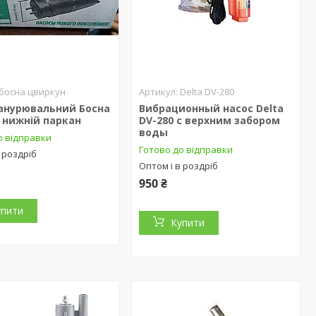
босна цвиркун
Delta DV-280
занурювальний Босна
Вибрационный насос Delta
 нижній паркан
DV-280 с верхним забором
воды
о відправки
Готово до відправки
 роздріб
Оптом і в роздріб
950 ₴
упити
Купити