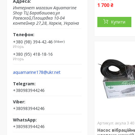
1 700 ₴
Интернет магазин Aquamarine
Shop ТЦ Барабашово,ул
Раевской,Площадка 10-04
Купити
контейнер 27,28, Харків, Україна
+380 (98) 394-42-46
Viber
Игорь
+380 (95) 418-18-16
Игорь
aquamarine178@ukr.net
+380983944246
+380983944246
акула 3 40
+380983944246
Насос вібраційн