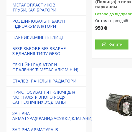
(Польща) з верх
МЕТАЛОПЛАСТИКОВІ
парканом
ТРУБИ,КАЛІБРАТОРИ
Готово до відправ
Оптом і в роздріб
РОЗШИРЮВАЛЬНІ БАКИ І
ГІДРОАКУМУЛЯТОРИ
950 ₴
ПАРНИКИ,МІНІ-ТЕПЛИЦІ
Купити
БЕЗРІЗЬБОВЕ БЕЗ ЗВАРНЕ
З'ЄДНАННЯ ТИПУ GEBO
СЕКЦІЙНІ РАДІАТОРИ
ОПАЛЕННЯ(БІМЕТАЛ,АЛЮМІНІЙ)
СТАЛЕВІ ПАНЕЛЬНІ РАДІАТОРИ
ПРИСТОСУВАННЯ І КЛЮЧІ ДЛЯ
МОНТАЖУ РІЗНОГО РОДУ
САНТЕХНІЧНИХ З'ЄДНАНЬ!
ЗАПІРНА
АРМАТУРА(КРАНИ,ЗАСУВКИ,КЛАПАНИ,ФІЛЬТРИ)
ЗАПІРНА АРМАТУРА ІЗ