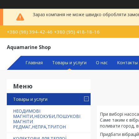
Зараз компанія не може швидко обробляти замовл
+380 (98) 394-42-46
+380 (95) 418-18-16
Aquamarine Shop
Главная
Товары и услуги
О нас
Контакты
Товары и услуги
НЕОДИМОВІ
При виборі насоса
МАГНІТИ,НЕОКУБИ,ПОШУКОВІ
Саме таким є вібр
МАГНІТИ
поливати город, в
РЕДМАГ,НЕПРА,ТРИТОН
Придбати вібрацій
КОЛЕКТОРИ ДЛЯ ТЕПЛОЇ