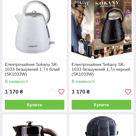
Термос може використовуватися не тільки для зберігання
готових напоїв і їжі, але і для їх приготування, наприклад —
різних настоїв і каш.
Електрочайник Sokany SK-
Електрочайник Sokany SK-
1033 безшумний 1,7л білий
1033 безшумний 1,7л черний
(SK1033W)
(SK1033W)
В наявності
В наявності
1 170
1 170
₴
₴
Купити
Купити