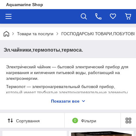
Aquamarine Shop
Товари та послуги
ГОСПОДАРСЬКІ ТОВАРИ,ПОБУТОВІ 
Эл.чайники,термопоты,термоса.
Электри́ческий ча́йник — бытовой электрический прибор для
нагревания и кипячения питьевой воды, работающий на
электроэнергии.
Термопот — электронагревательный бытовой прибор,
который имеет трубчатые электронагревательные элементы
(ТЭНы). Предназначен для кипячения воды и поддержания
Показати все
её температуры на заданном уровне, при помощи
периодичного нагрева.
Те́рмос — вид бытовой теплоизоляционной посуды для
Сортування
0
Фільтри
продолжительного сохранения более высокой или низкой
температуры жидкости и продуктов питания, по сравнению с
температурой окружающей среды.