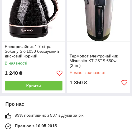
Електрочайник 1.7 літра
Sokany SK-1030 безшумний
дисковий чорний
Термопот электрочайник
Misushita KТ-25TS 650w
В наявності
(2.5л)
1 240
Немає в наявності
₴
1 350
₴
Купити
Про нас
99% позитивних з 537 відгуків за рік
Працює з 16.05.2015