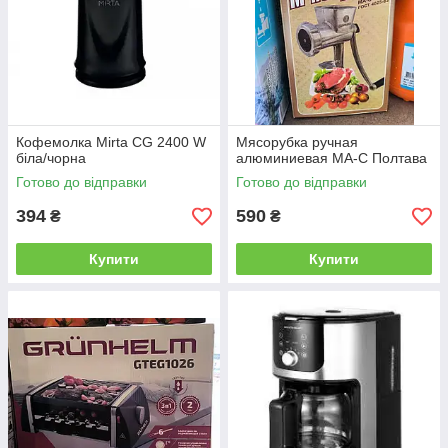
Кофемолка Mirta CG 2400 W
Мясорубка ручная
біла/чорна
алюминиевая МА-С Полтава
Готово до відправки
Готово до відправки
394
590
₴
₴
Купити
Купити