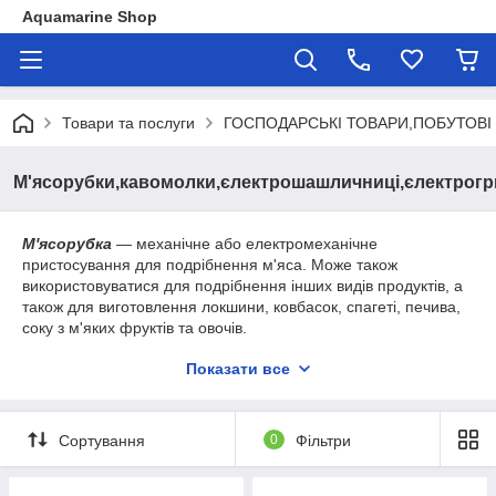
Aquamarine Shop
Товари та послуги
ГОСПОДАРСЬКІ ТОВАРИ,ПОБУТОВІ 
М'ясорубки,кавомолки,єлектрошашличниці,єлектрогр
М'ясорубка
— механічне або електромеханічне
пристосування для подрібнення м'яса. Може також
використовуватися для подрібнення інших видів продуктів, а
також для виготовлення локшини, ковбасок, спагеті, печива,
соку з м'яких фруктів та овочів.
Кавомолка
— пристрій для розмелювання зерен кави.
Показати все
ШАШЛИЧНИЦЯ
— пристрій для приготування шашликів
ЕЛЕКТРОГРИЛЬ
- гриль, служить для приготування їжі
Сортування
0
Фільтри