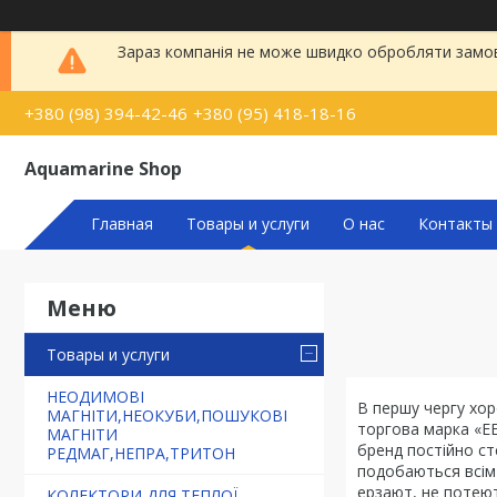
Зараз компанія не може швидко обробляти замовл
+380 (98) 394-42-46
+380 (95) 418-18-16
Aquamarine Shop
Главная
Товары и услуги
О нас
Контакты
Товары и услуги
НЕОДИМОВІ
В першу чергу хор
МАГНІТИ,НЕОКУБИ,ПОШУКОВІ
торгова марка «EE
МАГНІТИ
бренд постійно сте
РЕДМАГ,НЕПРА,ТРИТОН
подобаються всім 
ерзают, не потеют
КОЛЕКТОРИ ДЛЯ ТЕПЛОЇ