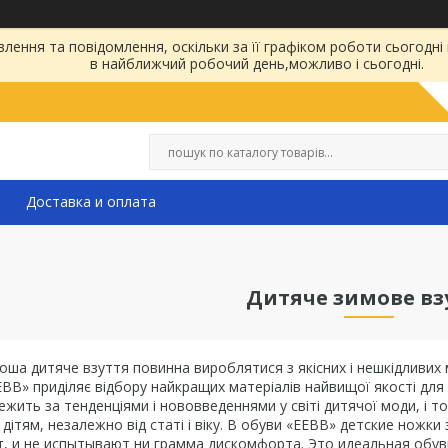
ення та повідомлення, оскільки за її графіком роботи сьогодні
в найближчий робочий день,можливо і сьогодні.
Доставка и оплата
Дитяче зимове вз
оша дитяче взуття повинна вироблятися з якісних і нешкідливих м
BB» приділяє відбору найкращих матеріалів найвищої якості для 
жить за тенденціями і нововведеннями у світі дитячої моди, і том
дітям, незалежно від статі і віку. В обуви «EEBB» детские нож
, и не испытывают ни грамма дискомфорта. Это идеальная обувь