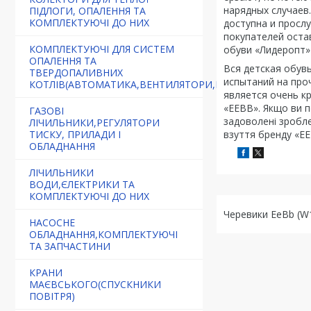
нарядных случаев
ПІДЛОГИ, ОПАЛЕННЯ ТА
КОМПЛЕКТУЮЧІ ДО НИХ
доступна и просл
покупателей оста
КОМПЛЕКТУЮЧІ ДЛЯ СИСТЕМ
обуви «Лидеропт»
ОПАЛЕННЯ ТА
Вся детская обув
ТВЕРДОПАЛИВНИХ
испытаний на про
КОТЛІВ(АВТОМАТИКА,ВЕНТИЛЯТОРИ,РЕГУЛЯТОРИ)
является очень к
«EEBB». Якщо ви п
ГАЗОВІ
задоволені зробле
ЛІЧИЛЬНИКИ,РЕГУЛЯТОРИ
ТИСКУ, ПРИЛАДИ І
взуття бренду «EE
ОБЛАДНАННЯ
ЛІЧИЛЬНИКИ
ВОДИ,ЄЛЕКТРИКИ ТА
КОМПЛЕКТУЮЧІ ДО НИХ
Черевики EeBb (W
НАСОСНЕ
ОБЛАДНАННЯ,КОМПЛЕКТУЮЧІ
ТА ЗАПЧАСТИНИ
КРАНИ
МАЄВСЬКОГО(СПУСКНИКИ
ПОВІТРЯ)