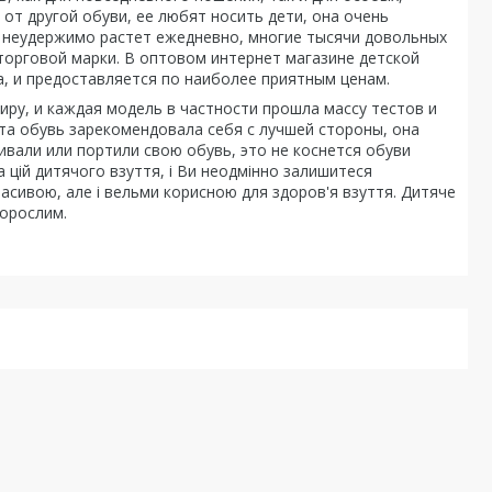
от другой обуви, ее любят носить дети, она очень
вь неудержимо растет ежедневно, многие тысячи довольных
орговой марки. В оптовом интернет магазине детской
а, и предоставляется по наиболее приятным ценам.
ру, и каждая модель в частности прошла массу тестов и
эта обувь зарекомендовала себя с лучшей стороны, она
ивали или портили свою обувь, это не коснется обуви
а цій дитячого взуття, і Ви неодмінно залишитеся
асивою, але і вельми корисною для здоров'я взуття. Дитяче
дорослим.