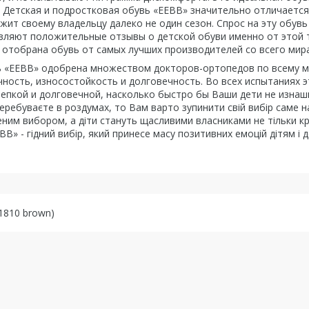
. Детская и подростковая обувь «EEBB» значительно отличается 
ужит своему владельцу далеко не один сезон. Спрос на эту обу
вляют положительные отзывы о детской обуви именно от этой т
 отобрана обувь от самых лучших производителей со всего мир
ь «EEBB» одобрена множеством докторов-ортопедов по всему ми
чность, износостойкость и долговечность. Во всех испытаниях 
репкой и долговечной, насколько быстро бы Ваши дети не изнаш
еребуваєте в роздумах, то Вам варто зупинити свій вибір саме н
ним вибором, а діти стануть щасливими власниками не тільки кр
BB» - гідний вибір, який принесе масу позитивних емоцій дітям і 
1810 brown)