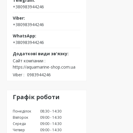
+380983944246
+380983944246
+380983944246
Сайт компании
https://aquamarine-shop.com.ua
Viber
0983944246
Графік роботи
Понеділок
08:30
14:30
Вівторок
09:00
14:30
Середа
09:00
14:30
Четвер
09:00
14:30