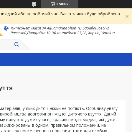
Кошик
 вихідний або не робочий час. Ваша заявка буде оброблена
Интернет магазин Aquamarine Shop ТЦ Барабашово,ул
Раевской,Площадка 10-04 контейнер 27,28, Харків, Україна
уття
атеріалів, у яких дитячі ніжки не потіють. Особливу увагу
виробництва довговічної і міцної дитячого взуття. Даний
у випускає дуже сучасні, красиві і модні моделі, які дуже
ки зафиксированы в одном, правильном положении, не
, как для повседневного ношения, так и для особых,