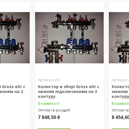
el3
Gross elit c
Колектор в зборі Gross elit c
Колектор
енням на 2
нижнім підключенням на 3
нижнім
контуру
контур
В наявності
В наявно
Оптом і в роздріб
Оптом і в
7 848,50 ₴
8 454,6