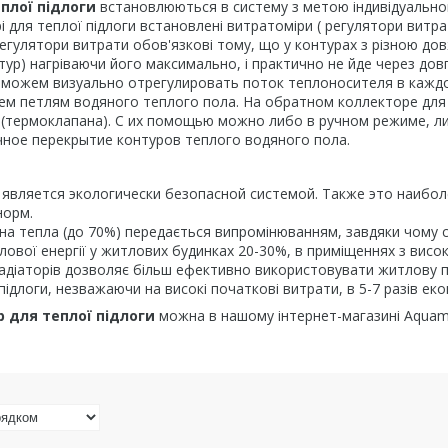
плої підлоги
встановлюються в систему з метою індивідуальног
і для теплої підлоги встановлені витратоміри ( регулятори витр
Регулятори витрати обов'язкові тому, що у контурах з різною д
ур) нагріваючи його максимально, і практично не йде через дов
можем визуально отрегулировать поток теплоносителя в каждо
ем петлям водяного теплого пола. На обратном коллекторе для
(термоклапана). С их помощью можно либо в ручном режиме, л
чное перекрытие контуров теплого водяного пола.
является экологически безопасной системой. Также это наибол
норм.
на тепла (до 70%) передається випромінюванням, завдяки чому
лової енергії у житлових будинках 20-30%, в приміщеннях з висок
радіаторів дозволяє більш ефективно використовувати житлову 
 підлоги, незважаючи на високі початкові витрати, в 5-7 разів ек
 для теплої підлоги
можна в нашому інтернет-магазині Aquama