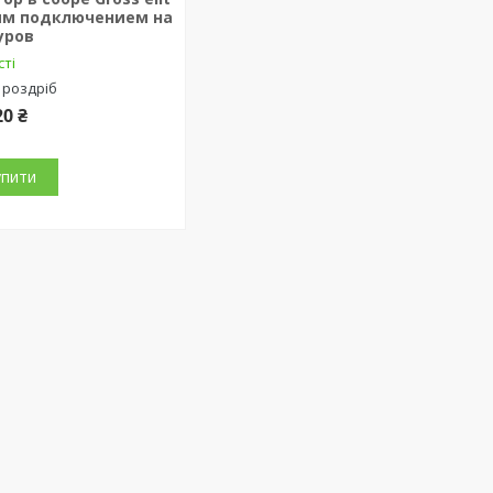
им подключением на
уров
сті
 роздріб
20 ₴
упити