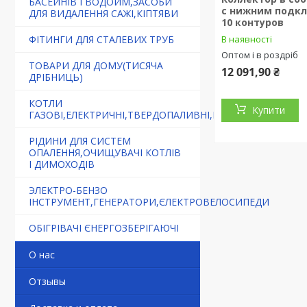
БАСЕЙНІВ І ВОДОЙМ,ЗАСОБИ
c нижним подк
ДЛЯ ВИДАЛЕННЯ САЖІ,КІПТЯВИ
10 контуров
В наявності
ФІТИНГИ ДЛЯ СТАЛЕВИХ ТРУБ
Оптом і в роздріб
ТОВАРИ ДЛЯ ДОМУ(ТИСЯЧА
12 091,90 ₴
ДРІБНИЦЬ)
КОТЛИ
Купити
ГАЗОВІ,ЕЛЕКТРИЧНІ,ТВЕРДОПАЛИВНІ,БУРЖУЙКИ
РІДИНИ ДЛЯ СИСТЕМ
ОПАЛЕННЯ,ОЧИЩУВАЧІ КОТЛІВ
І ДИМОХОДІВ
ЭЛЕКТРО-БЕНЗО
ІНСТРУМЕНТ,ГЕНЕРАТОРИ,ЄЛЕКТРОВЕЛОСИПЕДИ
ОБІГРІВАЧІ ЄНЕРГОЗБЕРІГАЮЧІ
О нас
Отзывы