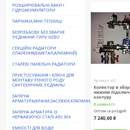
РОЗШИРЮВАЛЬНІ БАКИ І
ГІДРОАКУМУЛЯТОРИ
ПАРНИКИ,МІНІ-ТЕПЛИЦІ
БЕЗРІЗЬБОВЕ БЕЗ ЗВАРНЕ
З'ЄДНАННЯ ТИПУ GEBO
СЕКЦІЙНІ РАДІАТОРИ
ОПАЛЕННЯ(БІМЕТАЛ,АЛЮМІНІЙ)
СТАЛЕВІ ПАНЕЛЬНІ РАДІАТОРИ
ПРИСТОСУВАННЯ І КЛЮЧІ ДЛЯ
МОНТАЖУ РІЗНОГО РОДУ
el2
САНТЕХНІЧНИХ З'ЄДНАНЬ!
Колектор в зборі 
нижнім підключ
ЗАПІРНА
контуру
АРМАТУРА(КРАНИ,ЗАСУВКИ,КЛАПАНИ,ФІЛЬТРИ)
В наявності
Оптом і в роздріб
ЗАПІРНА АРМАТУРА ІЗ
НЕРЖАВІЮЧОЇ СТАЛІ AISI 304
7 240,60 ₴
ЄМНОСТІ ДЛЯ ВОДИ