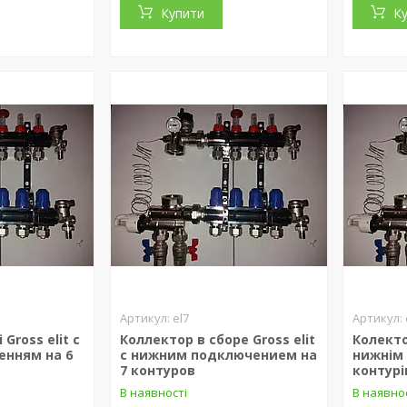
Купити
К
el7
Gross elit c
Коллектор в сборе Gross elit
Колектор
енням на 6
c нижним подключением на
нижнім
7 контуров
контурі
В наявності
В наявно