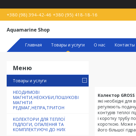
+380 (98) 394-42-46
+380 (95) 418-18-16
Aquamarine Shop
Главная
Товары и услуги
О нас
Контакты
Товары и услуги
НЕОДИМОВІ
Колектор GROSS
МАГНІТИ,НЕОКУБИ,ПОШУКОВІ
які необхідні для
МАГНІТИ
регулюють подачу 
РЕДМАГ,НЕПРА,ТРИТОН
контурів теплої п
і коротку трубу п
КОЛЕКТОРИ ДЛЯ ТЕПЛОЇ
короткою. Може на
ПІДЛОГИ, ОПАЛЕННЯ ТА
КОМПЛЕКТУЮЧІ ДО НИХ
його більшої гідр