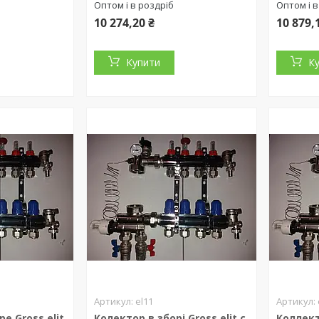
Оптом і в роздріб
Оптом і в
10 274,20 ₴
10 879,
Купити
К
el11
е Gross elit
Колектор в зборі Gross elit c
Коллект