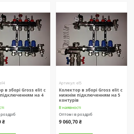
el4
el5
 в зборі Gross elit c
Колектор в зборі Gross elit c
 підключенням на 4
нижнім підключенням на 5
у
контурів
сті
В наявності
 роздріб
Оптом і в роздріб
0 ₴
9 060,70 ₴