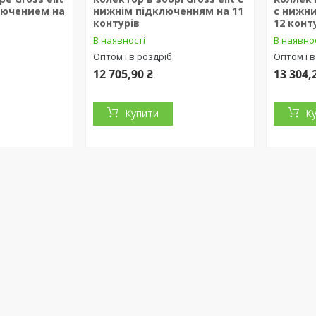
лючением на
нижнім підключенням на 11
c нижн
контурів
12 конт
В наявності
В наявно
Оптом і в роздріб
Оптом і в
12 705,90 ₴
13 304,
Купити
К