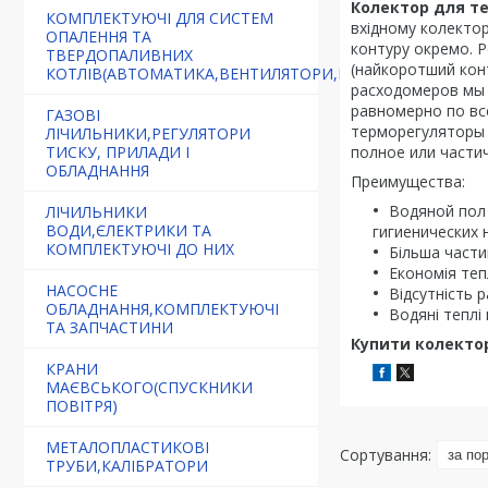
Колектор для те
КОМПЛЕКТУЮЧІ ДЛЯ СИСТЕМ
вхідному колектор
ОПАЛЕННЯ ТА
контуру окремо. 
ТВЕРДОПАЛИВНИХ
(найкоротший конт
КОТЛІВ(АВТОМАТИКА,ВЕНТИЛЯТОРИ,РЕГУЛЯТОРИ)
расходомеров мы 
равномерно по вс
ГАЗОВІ
терморегуляторы 
ЛІЧИЛЬНИКИ,РЕГУЛЯТОРИ
ТИСКУ, ПРИЛАДИ І
полное или части
ОБЛАДНАННЯ
Преимущества:
Водяной пол 
ЛІЧИЛЬНИКИ
ВОДИ,ЄЛЕКТРИКИ ТА
гигиенических 
КОМПЛЕКТУЮЧІ ДО НИХ
Більша части
Економія теп
НАСОСНЕ
Відсутність 
ОБЛАДНАННЯ,КОМПЛЕКТУЮЧІ
Водяні теплі
ТА ЗАПЧАСТИНИ
Купити колектор
КРАНИ
МАЄВСЬКОГО(СПУСКНИКИ
ПОВІТРЯ)
МЕТАЛОПЛАСТИКОВІ
ТРУБИ,КАЛІБРАТОРИ