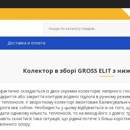
Доставка и оплата
Колектор в зборі GROSS ELIT з н
фактично складається із двох окремих колекторів: напірного і п
 відкриття або закриття контурів водяної підлоги в ручному режи
теплоносія. У зворотному колекторі змонтовані балансувальні к
ідлоги між собою. Необхідність у цьому відбувається із-за того, 
одати однакову кількість теплоносія, то на виході його з довгої 
віть скластися така ситуація, що рідина потече з більш коротким
авлічного опору.