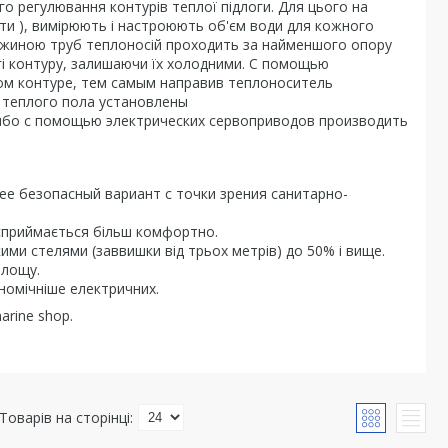
о регулювання контурів теплої підлоги. Для цього на
ати ), вимірюють і настроюють об'єм води для кожного
овжиною труб теплоносій проходить за найменшого опору
гі контуру, залишаючи їх холодними. С помощью
м контуре, тем самым направив теплоноситель
 теплого пола установлены
ибо с помощью электрических сервоприводов производить
ее безопасный вариант с точки зрения санитарно-
 сприймається більш комфортно.
ими стелями (заввишки від трьох метрів) до 50% і вище.
площу.
ономічніше електричних.
rine shop.