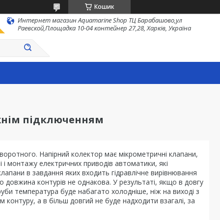
Кошик
Интернет магазин Aquamarine Shop ТЦ Барабашово,ул
Раевской,Площадка 10-04 контейнер 27,28, Харків, Україна
ижнім підключенням
оворотного. Напірний колектор має мікрометричні клапани,
мі і монтажу електричних приводів автоматики, які
лапани в завдання яких входить гідравлічне вирівнювання
що довжина контурів не однакова. У результаті, якщо в довгу
труби температура буде набагато холодніше, ніж на виході з
 контуру, а в більш довгий не буде надходити взагалі, за