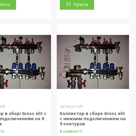
упити
Купити
el8
el9
 в зборі Gross elit c
Коллектор в сборе Gross elit
 підключенням на 8
c нижним подключением на
в
9 контуров
сті
В наявності