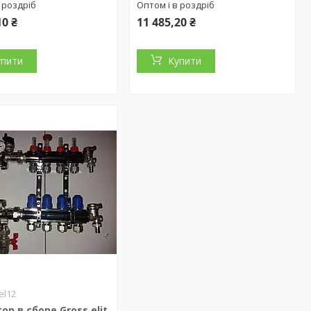
 роздріб
Оптом і в роздріб
10 ₴
11 485,20 ₴
упити
Купити
el12
ор в сборе Gross elit