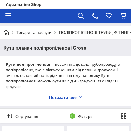
Aquamarine Shop
Товари та послуги
ПОЛІПРОПІЛЕНОВІ ТРУБИ, ФІТИНГ
Кути,планки поліпропіленові Gross
Кути поліпропіленові
– незамінна деталь трубопроводу з
поліпропілену, яка є відгалуженням під певним градусом і
змінює основний потік рідини в іншому напрямку.Кути
поліпропіленові можуть бути як під 45 градусів, так і під 90
градусів.
Планка поліпропіленова
застосовується для установки і
Показати все
підключення змішувача для ванної кімнати,також можна
застосувати для підключення будь-якого змішувача з боку
стіни.
Сортування
0
Фільтри