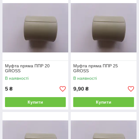
зварювання як і у всіх поліпропіленових фітингів, є розтрубні.
Заглушка поліпропіленова Gross
призначена для закриття
обривків поліпропіленової труби наглухо.
Придбати поліпропіленові муфти,заглушки і весь фітинг в
цілому можна в нашому інтернет магазині Aquamarine shop.
Муфта пряма ППР 20
Муфта пряма ППР 25
GROSS
GROSS
В наявності
В наявності
5
9,90
₴
₴
Купити
Купити