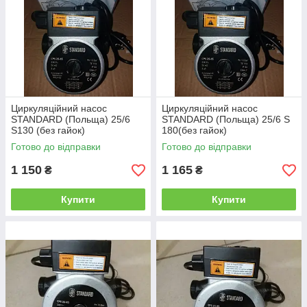
забруднення: накип, частинки іржі. У подібних випадках
система потребує ретельної промивки. Перед насосом
завжди потрібно встановлювати осадовий фільтр, який
оберігає пристрій від всіляких забруднень. Допустима
температура циклу не повинна перевищувати 110°C, а також
не повинна бути нижче +5 °C. Комплект поставки не включає
різьбові з'єднання.Їх потрібно купувати додатково. Мережева
вилка і шнур входять в комплект.
Циркуляційний насос
Циркуляційний насос
STANDARD (Польща) 25/6
STANDARD (Польща) 25/6 S
S130 (без гайок)
180(без гайок)
Готово до відправки
Готово до відправки
1 150
1 165
₴
₴
Купити
Купити