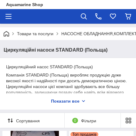
Aquamarine Shop
Товари та послуги
НАСОСНЕ ОБЛАДНАННЯ,КОМПЛЕКТ
Циркуляційні насоси STANDARD (Польща)
Циркуляційний насос STANDARD (Польща)
Компанія STANDARD (Польща) виробляє продукцію дуже
високої якості і надійності при досить демократичною ціною.
Циркуляційні насоси цієї компанії здобувають все більшу
популярність, залишаючи позаду себе навіть всім відомого
лідера ринку Grundfos. Незаперечний факт: STANDARD - це
Показати все
найкраща продукція в своєму ціновому сегменті. А також
вона займає перше місце в співвідношенні ціна/якість в
цілому. Тому якщо Ви хочете придбати якісну продукцію за
Сортування
0
Фільтри
демократичною ціною, STANDARD – це чудовий розумний
вибір. Сфера застосування насоса STANDARD (Польща) –
забезпечення примусової циркуляції теплоносія в малих і
Топ продажів