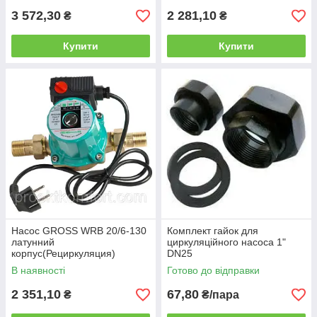
3 572,30
2 281,10
₴
₴
Купити
Купити
Насос GROSS WRВ 20/6-130
Комплект гайок для
латунний
циркуляційного насоса 1"
корпус(Рециркуляция)
DN25
В наявності
Готово до відправки
2 351,10
67,80
₴
₴/пара