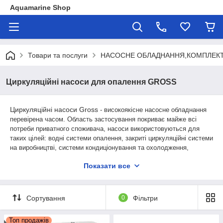
Aquamarine Shop
Товари та послуги
НАСОСНЕ ОБЛАДНАННЯ,КОМПЛЕКТ
Циркуляційні насоси для опалення GROSS
Циркуляційні насоси Gross
- високоякісне насосне обладнання
перевірена часом. Область застосування покриває майже всі
потреби приватного споживача, насоси використовуються для
таких цілей: водні системи опалення, закриті циркуляційні системи
на виробництві, системи кондиціонування та охолодження,
підкачка для домашньої системи опалення, системи сонячного
Показати все
підігріву води, циркуляція в акваріумах і басейнах, перекачування
води та підвищення тиску. Характеристики насосів: низький рівень
шуму, робота двигуна без перегріву, безпечний і надійний корпус,
простота і зручність монтажу, довгий термін служби, гарантія на
Сортування
0
Фільтри
обслуговування і ремонт 3 роки.
Топ продажів