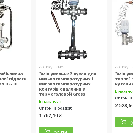
смес 1
мбінована
Змішувальний вузол для
Змішув
лої підлоги
низькотемпературних і
теплої 
ss HS-10
високотемпературних
кутови
контурів опалення з
В наявно
термоголовой Gross
Оптом і в
В наявності
2 528,6
Оптом і в роздріб
1 762,10 ₴
К
Купити