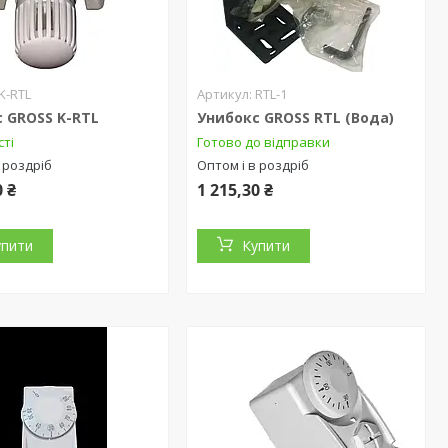
K-RTL
RTL-1
 GROSS K-RTL
Унибокс GROSS RTL (Вода)
сті
Готово до відправки
 роздріб
Оптом і в роздріб
0 ₴
1 215,30 ₴
упити
Купити