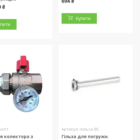
694 ₴
0 ₴
Купити
упити
ккп1
гильза 80
я колектора з
Гільза для погружн.