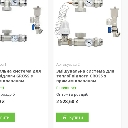
ссг1
ссг2
альна система для
Змішувальна система для
підлоги GROSS з
теплої підлоги GROSS з
м клапаном
прямим клапаном
сті
В наявності
 роздріб
Оптом і в роздріб
0 ₴
2 528,60 ₴
упити
Купити