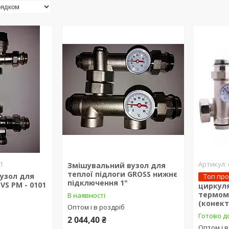
1
Змішувальний вузол для
теплої підлоги GROSS нижнє
узол для
Топ пр
підключення 1"
VS PM - 0101
циркуля
термом
В наявності
(конект
Оптом і в роздріб
Готово д
2 044,40 ₴
Оптом і в