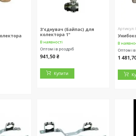
З'єднувач (Байпас) для
колектора 1"
колектора
Унибокс
В наявності
В наявно
Оптом і в роздріб
Оптом і в
941,50 ₴
1 481,7
Купити
К