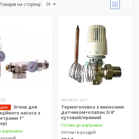
с23
трг1
Згони для
Термоголовка з виносним
одаж
датчиком+клапан 3/4"
ційного насоса з
кутовий/прямий
етрами 1"
ор)
Готово до відправки
о відправки
Оптом і в роздріб
 роздріб