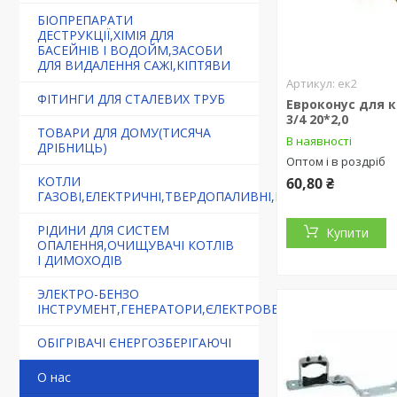
БІОПРЕПАРАТИ
ДЕСТРУКЦІЇ,ХІМІЯ ДЛЯ
БАСЕЙНІВ І ВОДОЙМ,ЗАСОБИ
ДЛЯ ВИДАЛЕННЯ САЖІ,КІПТЯВИ
ек2
ФІТИНГИ ДЛЯ СТАЛЕВИХ ТРУБ
Евроконус для 
3/4 20*2,0
ТОВАРИ ДЛЯ ДОМУ(ТИСЯЧА
В наявності
ДРІБНИЦЬ)
Оптом і в роздріб
КОТЛИ
60,80 ₴
ГАЗОВІ,ЕЛЕКТРИЧНІ,ТВЕРДОПАЛИВНІ,БУРЖУЙКИ
РІДИНИ ДЛЯ СИСТЕМ
Купити
ОПАЛЕННЯ,ОЧИЩУВАЧІ КОТЛІВ
І ДИМОХОДІВ
ЭЛЕКТРО-БЕНЗО
ІНСТРУМЕНТ,ГЕНЕРАТОРИ,ЄЛЕКТРОВЕЛОСИПЕДИ
ОБІГРІВАЧІ ЄНЕРГОЗБЕРІГАЮЧІ
О нас