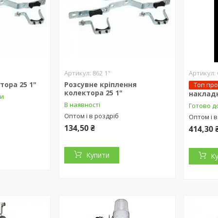
862 1"
тора 25 1"
Розсувне кріплення
Топ пр
колектора 25 1"
наклад
ки
В наявності
Готово д
Оптом і в роздріб
Оптом і в
134,50 ₴
414,30 
Купити
К