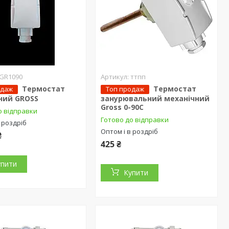
GR1090
ттпп
Термостат
Термостат
одаж
Топ продаж
ний GROSS
занурювальний механічний
Gross 0-90С
о відправки
Готово до відправки
 роздріб
Оптом і в роздріб
₴
425 ₴
упити
Купити