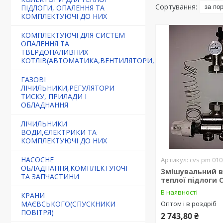
ПІДЛОГИ, ОПАЛЕННЯ ТА
КОМПЛЕКТУЮЧІ ДО НИХ
КОМПЛЕКТУЮЧІ ДЛЯ СИСТЕМ
ОПАЛЕННЯ ТА
ТВЕРДОПАЛИВНИХ
КОТЛІВ(АВТОМАТИКА,ВЕНТИЛЯТОРИ,РЕГУЛЯТОРИ)
ГАЗОВІ
ЛІЧИЛЬНИКИ,РЕГУЛЯТОРИ
ТИСКУ, ПРИЛАДИ І
ОБЛАДНАННЯ
ЛІЧИЛЬНИКИ
ВОДИ,ЄЛЕКТРИКИ ТА
КОМПЛЕКТУЮЧІ ДО НИХ
НАСОСНЕ
cvs pm 010
ОБЛАДНАННЯ,КОМПЛЕКТУЮЧІ
Змішувальний в
ТА ЗАПЧАСТИНИ
теплої підлоги C
В наявності
КРАНИ
Оптом і в роздріб
МАЄВСЬКОГО(СПУСКНИКИ
ПОВІТРЯ)
2 743,80 ₴