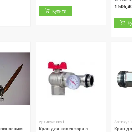
1 506,4
Купити
К
кку1
 виносним
Кран для колектора з
Кран дл