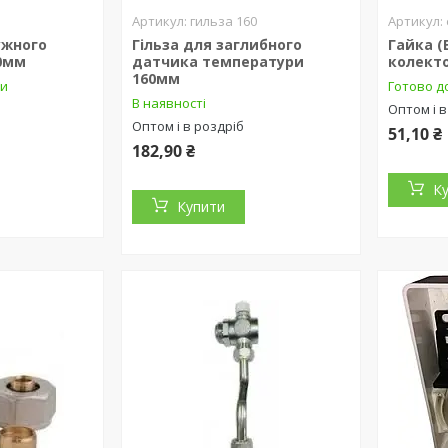
0
гильза 160
ужного
Гільза для заглибного
Гайка (
30мм
датчика температури
колекто
160мм
ки
Готово д
В наявності
Оптом і в
Оптом і в роздріб
51,10 ₴
182,90 ₴
К
Купити