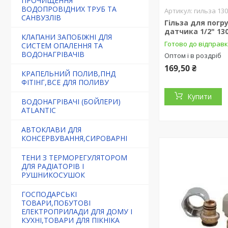
ПРОЧИЩЕННЯ
ВОДОПРОВІДНИХ ТРУБ ТА
гильза 13
САНВУЗЛІВ
Гільза для погр
датчика 1/2" 1
КЛАПАНИ ЗАПОБІЖНІ ДЛЯ
Готово до відправ
СИСТЕМ ОПАЛЕННЯ ТА
ВОДОНАГРІВАЧІВ
Оптом і в роздріб
169,50 ₴
КРАПЕЛЬНИЙ ПОЛИВ,ПНД
ФІТІНГ,ВСЕ ДЛЯ ПОЛИВУ
Купити
ВОДОНАГРІВАЧІ (БОЙЛЕРИ)
ATLANTIC
АВТОКЛАВИ ДЛЯ
КОНСЕРВУВАННЯ,СИРОВАРНІ
ТЕНИ З ТЕРМОРЕГУЛЯТОРОМ
ДЛЯ РАДІАТОРІВ І
РУШНИКОСУШОК
ГОСПОДАРСЬКІ
ТОВАРИ,ПОБУТОВІ
ЕЛЕКТРОПРИЛАДИ ДЛЯ ДОМУ І
КУХНІ,ТОВАРИ ДЛЯ ПІКНІКА