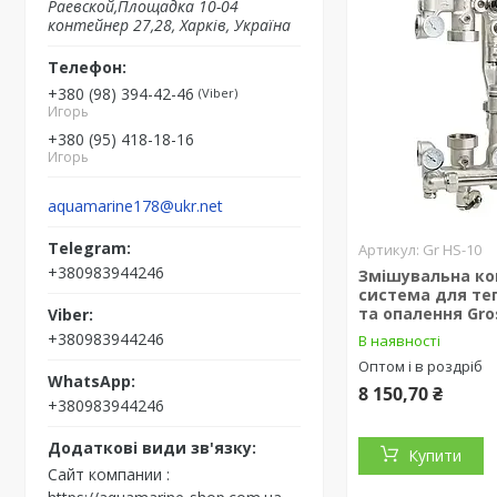
Раевской,Площадка 10-04
контейнер 27,28, Харків, Україна
+380 (98) 394-42-46
Viber
Игорь
+380 (95) 418-18-16
Игорь
aquamarine178@ukr.net
Gr HS-10
+380983944246
Змішувальна ко
система для теп
та опалення Gro
+380983944246
В наявності
Оптом і в роздріб
8 150,70 ₴
+380983944246
Купити
Сайт компании