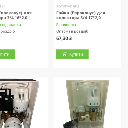
ек1
ек3
Евроконус) для
Гайка (Евроконус) для
ра 3/4 16*2,0
колектора 3/4 17*2,0
о відправки
В наявності
 роздріб
Оптом і в роздріб
67,30 ₴
упити
Купити