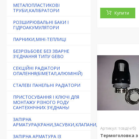
МЕТАЛОПЛАСТИКОВІ
ТРУБИ,КАЛІБРАТОРИ
Купити
РОЗШИРЮВАЛЬНІ БАКИ І
ГІДРОАКУМУЛЯТОРИ
ПАРНИКИ,МІНІ-ТЕПЛИЦІ
БЕЗРІЗЬБОВЕ БЕЗ ЗВАРНЕ
З'ЄДНАННЯ ТИПУ GEBO
СЕКЦІЙНІ РАДІАТОРИ
ОПАЛЕННЯ(БІМЕТАЛ,АЛЮМІНІЙ)
СТАЛЕВІ ПАНЕЛЬНІ РАДІАТОРИ
ПРИСТОСУВАННЯ І КЛЮЧІ ДЛЯ
МОНТАЖУ РІЗНОГО РОДУ
САНТЕХНІЧНИХ З'ЄДНАНЬ!
ЗАПІРНА
АРМАТУРА(КРАНИ,ЗАСУВКИ,КЛАПАНИ,ФІЛЬТРИ)
тсвд(ч/б)
Термоголовка з
ЗАПІРНА АРМАТУРА ІЗ