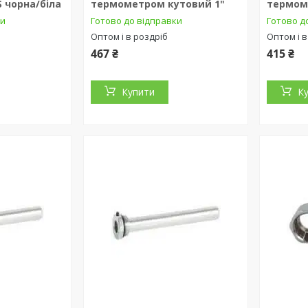
 чорна/біла
термометром кутовий 1"
термом
ки
Готово до відправки
Готово д
Оптом і в роздріб
Оптом і в
467 ₴
415 ₴
Купити
К